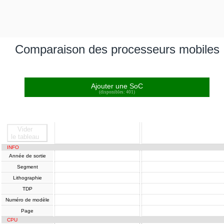
Comparaison des processeurs mobiles
Ajouter une SoC
(disponibles: 401)
Vider
SoC
SoC
le tableau
INFO
Année de sortie
Segment
Lithographie
TDP
Numéro de modèle
Page
CPU