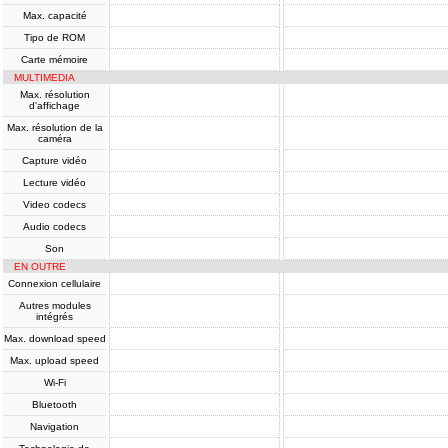
Max. capacité
Tipo de ROM
Carte mémoire
MULTIMEDIA
Max. résolution
d'affichage
Max. résolution de la
caméra
Capture vidéo
Lecture vidéo
Video codecs
Audio codecs
Son
EN OUTRE
Connexion cellulaire
Autres modules
intégrés
Max. download speed
Max. upload speed
Wi-Fi
Bluetooth
Navigation