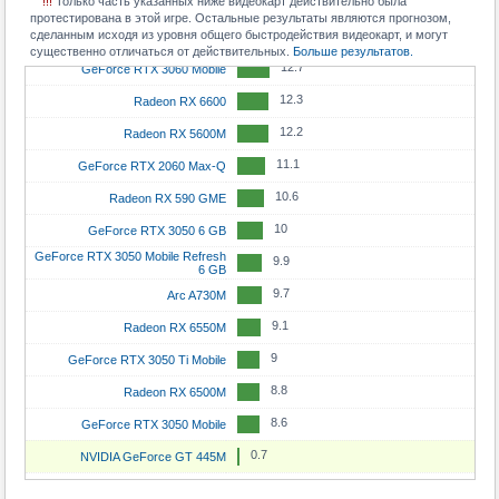
!!!
Только часть указанных ниже видеокарт действительно была
13.2
Radeon RX 5600 XT
протестирована в этой игре. Остальные результаты являются прогнозом,
11.8
GeForce RTX 4060
сделанным исходя из уровня общего быстродействия видеокарт, и могут
12.9
GeForce RTX 3050
существенно отличаться от действительных.
Больше результатов.
11.3
GeForce RTX 5050
12.7
GeForce RTX 3060 Mobile
11.3
Radeon RX 7600 XT
12.3
Radeon RX 6600
10.8
Arc A750
12.2
Radeon RX 5600M
10.7
Radeon RX 7600
11.1
GeForce RTX 2060 Max-Q
10.4
GeForce RTX 4060 Mobile
10.6
Radeon RX 590 GME
10.4
GeForce RTX 3060 Ti
10
GeForce RTX 3050 6 GB
10
GeForce RTX 3060
GeForce RTX 3050 Mobile Refresh
9.9
6 GB
10
Arc A580
9.7
Arc A730M
9.9
GeForce RTX 5070 Mobile
9.1
Radeon RX 6550M
9.8
GeForce RTX 3080 Mobile
9
GeForce RTX 3050 Ti Mobile
9.6
Radeon RX 6700 XT
8.8
Radeon RX 6500M
9.6
Radeon RX 6800S
8.6
GeForce RTX 3050 Mobile
9.5
Arc A770
0.7
NVIDIA GeForce GT 445M
9.2
Radeon RX 6800M