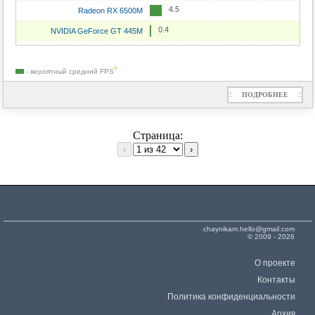
4.5
Radeon RX 6500M
0.4
NVIDIA GeForce GT 445M
?
- вероятный средний
FPS
Ξ
ПОДРОБНЕЕ
Ξ
Страница:
‹
›
chaynikam.hello@gmail.com
© 2009 - 2026
О проекте
Контакты
Политика конфиденциальности
Архив