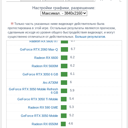
Настройки графики, разрешение:
7.7
Radeon RX 6600 XT
7.7
GeForce RTX 3060 Mobile
!!!
Только часть указанных ниже видеокарт действительно была
7
Radeon RX 6650M
протестирована в этой игре. Остальные результаты являются прогнозом,
сделанным исходя из уровня общего быстродействия видеокарт, и могут
6.9
Radeon RX 7600M
существенно отличаться от действительных.
Больше результатов.
6.7
Radeon RX 5600 XT
6.7
GeForce RTX 2060 Max-Q
6.2
Radeon RX 6600
6.2
Radeon RX 5600M
6.1
GeForce RTX 3050 6 GB
6
Arc A730M
GeForce RTX 3050 Mobile Refresh
5.9
6 GB
5.4
GeForce RTX 3050 Ti Mobile
5.3
Radeon RX 590 GME
5.2
GeForce RTX 3050 Mobile
4.6
Radeon RX 6550M