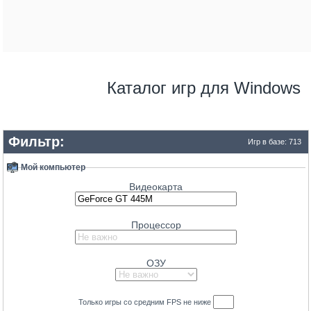
Radeon RX 9070
77.1
GeForce RTX 4070 SUPER
75
GeForce RTX 3080 12GB
74.8
Radeon RX 6950 XT
74.5
Radeon RX 6900 XT Liquid Cooled
Каталог игр для Windows
72.8
GeForce RTX 3080
71.7
GeForce RTX 5080 Mobile
Фильтр:
71.3
GeForce RTX 4090 Mobile
Игр в базе: 713
69.7
GeForce RTX 4070
Мой компьютер
69.3
Radeon RX 9070 GRE
Видеокарта
68
GeForce RTX 3090
67.9
Radeon RX 7900 GRE
Процессор
65.5
Radeon RX 7800 XT
63.6
ОЗУ
Radeon RX 6800 XT
63.5
GeForce RTX 4080 Mobile
62.3
Только игры со средним
FPS
не ниже
GeForce RTX 5070 Ti Mobile