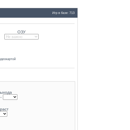
Игр в базе: 713
ОЗУ
идеокартой
выхода
-
раст
79.8