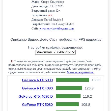
Жанр:
Спорт, Симулятор
Дата выхода:
11.07.2025
Возрастной ценз:
12+
Бесплатная:
нет
Движок:
Unreal Engine 4
Разработчик:
Iron Galaxy Studios
Сайт:
www.tonyhawkthegame.com
Описание
Видео, фото
Сист. требования
FPS видеокарт
Настройки графики, разрешение:
!!!
Только часть указанных ниже видеокарт действительно была
протестирована в этой игре. Остальные результаты являются прогнозом,
сделанным исходя из уровня общего быстродействия видеокарт, и могут
существенно отличаться от действительных.
Больше результатов.
GeForce RTX 5090
160.9
GeForce RTX 4090
126.9
GeForce RTX 4090 D
119.2
GeForce RTX 5080
109.8