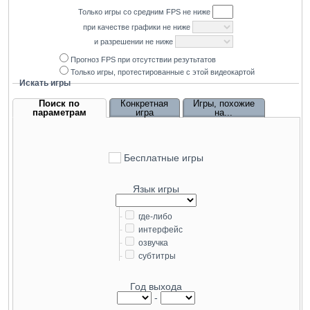
Только игры со средним
FPS
не ниже
при качестве графики не ниже
и разрешении не ниже
Прогноз FPS при отсутствии резутьтатов
Только игры, протестированные с этой видеокартой
Искать игры
Поиск по
Конкретная
Игры, похожие
параметрам
игра
на...
Бесплатные игры
Язык игры
-
где-либо
-
интерфейс
-
озвучка
-
субтитры
Год выхода
-