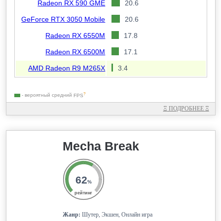
Radeon RX 590 GME
20.6
GeForce RTX 3050 Mobile
20.6
Radeon RX 6550M
17.8
Radeon RX 6500M
17.1
AMD Radeon R9 M265X
3.4
?
- вероятный средний
FPS
Ξ
ПОДРОБНЕЕ
Ξ
Mecha Break
62
%
рейтинг
Жанр:
Шутер, Экшен, Онлайн игра