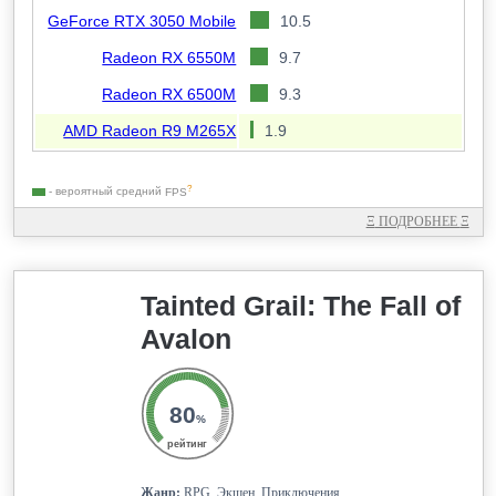
GeForce RTX 3050 Mobile
10.5
Radeon RX 6550M
9.7
Radeon RX 6500M
9.3
AMD Radeon R9 M265X
1.9
?
- вероятный средний
FPS
Ξ
ПОДРОБНЕЕ
Ξ
Tainted Grail: The Fall of
Avalon
80
%
рейтинг
Жанр:
RPG, Экшен, Приключения