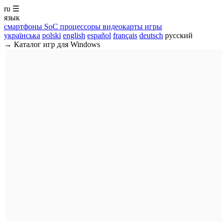
ru
☰
язык
смартфоны
SoC
процессоры
видеокарты
игры
українська
polski
english
español
français
deutsch
русский
→ Каталог игр для Windows