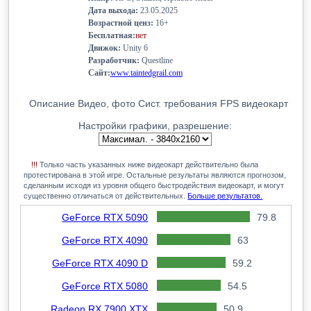
Дата выхода:
23.05.2025
Возрастной ценз:
16+
Бесплатная:
нет
Движок:
Unity 6
Разработчик:
Questline
Сайт:
www.taintedgrail.com
Описание
Видео, фото
Сист. требования
FPS видеокарт
Настройки графики, разрешение:
!!!
Только часть указанных ниже видеокарт действительно была
протестирована в этой игре. Остальные результаты являются прогнозом,
сделанным исходя из уровня общего быстродействия видеокарт, и могут
существенно отличаться от действительных.
Больше результатов.
GeForce RTX 5090
79.8
GeForce RTX 4090
63
GeForce RTX 4090 D
59.2
GeForce RTX 5080
54.5
Radeon RX 7900 XTX
50.9