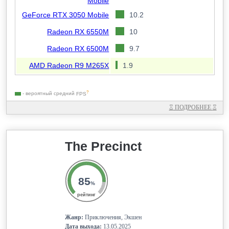
Mobile
GeForce RTX 3050 Mobile
10.2
Radeon RX 6550M
10
Radeon RX 6500M
9.7
AMD Radeon R9 M265X
1.9
?
- вероятный средний
FPS
Ξ
ПОДРОБНЕЕ
Ξ
The Precinct
85
%
рейтинг
Жанр:
Приключения, Экшен
Дата выхода:
13.05.2025