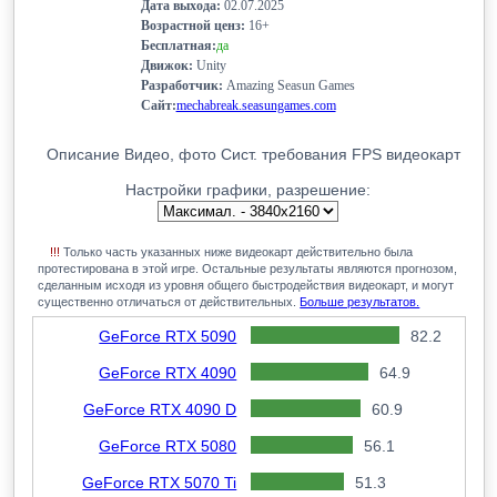
Дата выхода:
02.07.2025
Возрастной ценз:
16+
Бесплатная:
да
Движок:
Unity
Разработчик:
Amazing Seasun Games
Сайт:
mechabreak.seasungames.com
Описание
Видео, фото
Сист. требования
FPS видеокарт
Настройки графики, разрешение:
!!!
Только часть указанных ниже видеокарт действительно была
протестирована в этой игре. Остальные результаты являются прогнозом,
сделанным исходя из уровня общего быстродействия видеокарт, и могут
существенно отличаться от действительных.
Больше результатов.
GeForce RTX 5090
82.2
GeForce RTX 4090
64.9
GeForce RTX 4090 D
60.9
GeForce RTX 5080
56.1
GeForce RTX 5070 Ti
51.3