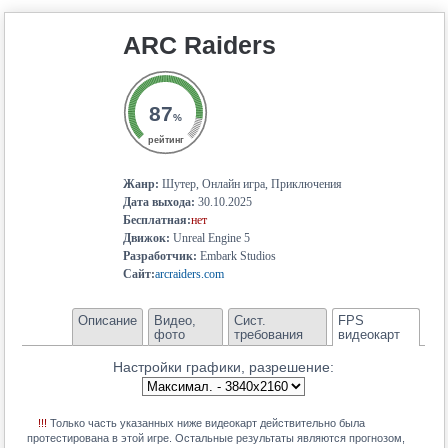
19.6
GeForce RTX 4050 Mobile
ARC Raiders
18.5
GeForce RTX 2080 Super Max-Q
18.4
Radeon RX 7600S
18.3
GeForce RTX 5050 Mobile
87
%
17.9
Radeon RX 6700M
рейтинг
17.9
Radeon RX 6700S
Жанр:
Шутер, Онлайн игра, Приключения
17.8
GeForce RTX 3050
Дата выхода:
30.10.2025
Бесплатная:
нет
17.8
Arc A770M
Движок:
Unreal Engine 5
17.7
Radeon RX 6650 XT
Разработчик:
Embark Studios
Сайт:
arcraiders.com
17.7
Radeon RX 6600M
17.5
GeForce RTX 3060 Mobile
Описание
Видео,
Сист.
FPS
фото
требования
видеокарт
17.1
Radeon RX 7600M XT
Настройки графики, разрешение:
16.9
Radeon RX 7700S
16.9
Radeon RX 6600 XT
!!!
Только часть указанных ниже видеокарт действительно была
15.4
Radeon RX 6650M
протестирована в этой игре. Остальные результаты являются прогнозом,