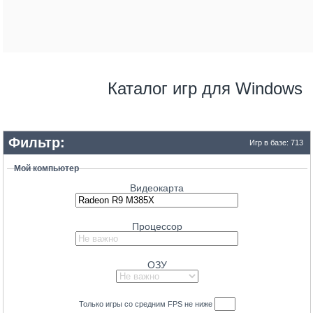
31
GeForce RTX 3080 Ti
30.6
Radeon RX 9070 GRE
30.1
GeForce RTX 4070 SUPER
29.9
Radeon RX 7900 GRE
Каталог игр для Windows
29.3
GeForce RTX 3080 12GB
28.9
Radeon RX 7800 XT
Фильтр:
28.4
GeForce RTX 3080
Игр в базе: 713
28
Radeon RX 6800 XT
Мой компьютер
28
GeForce RTX 5080 Mobile
Видеокарта
27.8
GeForce RTX 4090 Mobile
27.2
GeForce RTX 4070
Процессор
26.8
Radeon RX 7900M
26.5
GeForce RTX 3090
ОЗУ
25.8
Radeon RX 6900 XT
24.8
GeForce RTX 4080 Mobile
Только игры со средним
FPS
не ниже