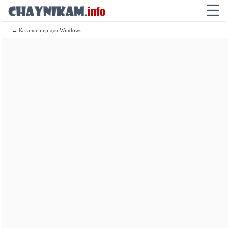
☰
46.5
GeForce RTX 4090 D
42.8
GeForce RTX 5080
→ Каталог игр для Windows
39.8
Radeon RX 7900 XTX
39.2
GeForce RTX 5070 Ti
38
Radeon RX 9070 XT
37.7
GeForce RTX 4080 SUPER
36.9
GeForce RTX 4080
34.9
Radeon RX 7900 XT
34.5
GeForce RTX 3090 Ti
34.4
Radeon RX 9070
34.3
GeForce RTX 4070 Ti SUPER
33.1
GeForce RTX 4070 Ti
33.1
GeForce RTX 5090 Mobile
33
Radeon RX 6950 XT
32.8
Radeon RX 6900 XT Liquid Cooled
32.8
GeForce RTX 5070