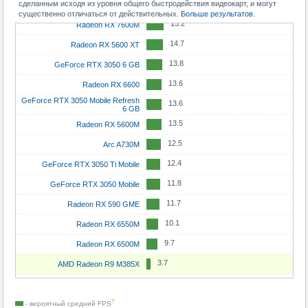
сделанным исходя из уровня общего быстродействия видеокарт, и могут
15.3
GeForce RTX 2060 Max-Q
существенно отличаться от действительных.
Больше результатов.
15.2
Radeon RX 7600M
14.7
Radeon RX 5600 XT
13.8
GeForce RTX 3050 6 GB
13.6
Radeon RX 6600
GeForce RTX 3050 Mobile Refresh
13.6
6 GB
13.5
Radeon RX 5600M
12.5
Arc A730M
12.4
GeForce RTX 3050 Ti Mobile
11.8
GeForce RTX 3050 Mobile
11.7
Radeon RX 590 GME
10.1
Radeon RX 6550M
9.7
Radeon RX 6500M
3.7
AMD Radeon R9 M385X
?
- вероятный средний
FPS