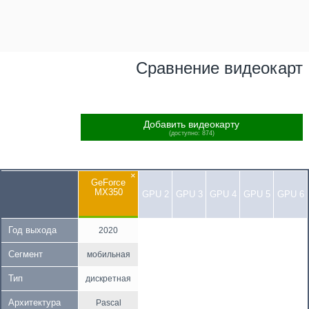
Сравнение видеокарт
Добавить видеокарту
(доступно: 874)
×
GeForce
MX350
GPU 2
GPU 3
GPU 4
GPU 5
GPU 6
Год выхода
2020
Сегмент
мобильная
Тип
дискретная
Архитектура
Pascal