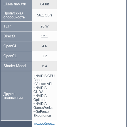
Шина памяти
64 bit
Пропускная
56.1 GB/s
способность
TDP
20 W
DirectX
12.1
OpenGL
4.6
OpenCL
1.2
Shader Model
6.4
• NVIDIA GPU
Boost
• Vulkan API
• NVIDIA
CUDA
Другие
• NVIDIA
технологии
Optimus
• NVIDIA
GameWorks
• GeForce
Experience
подробнее...