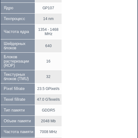
Ядро
GP107
Техпроцесс
14 nm
1354 - 1468
Частота ядра
MHz
Шейдерных
640
блоков
Блоков
растеризации
16
(ROP)
Текстурных
32
блоков (TMU)
Pixel fillrate
23.5 GPixel/s
Texel fillrate
47.0 GTexel/s
Тип памяти
GDDR5
Объем памяти
2048 Mb
Частота памяти
7008 MHz