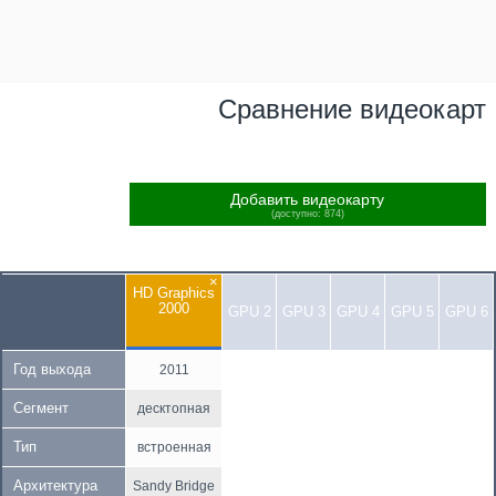
Сравнение видеокарт
Добавить видеокарту
(доступно: 874)
×
HD Graphics
2000
GPU 2
GPU 3
GPU 4
GPU 5
GPU 6
Год выхода
2011
Сегмент
десктопная
Тип
встроенная
Архитектура
Sandy Bridge