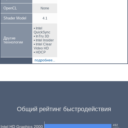
OpenCL
None
Shader Model
4.1
• Intel
QuickSync
• InTru 3D
Другие
• Intel Insider
технологии
• Intel Clear
Video HD
• HDCP
подробнее...
Общий рейтинг быстродействия
492
Intel HD Graphics 2000
(
100
%)