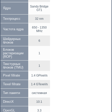
Sandy Bridge
Ядро
GT1
Техпроцесс
32 nm
650 - 1350
Частота ядра
MHz
Шейдерных
6
блоков
Блоков
растеризации
1
(ROP)
Текстурных
1
блоков (TMU)
Pixel fillrate
1.4 GPixel/s
Texel fillrate
1.4 GTexel/s
Тип памяти
системная
DirectX
10.1
OpenGL
3.3