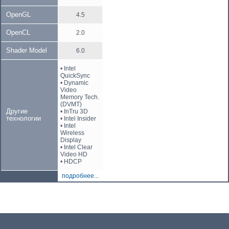
OpenGL
4.5
OpenCL
2.0
Shader Model
6.0
• Intel
QuickSync
• Dynamic
Video
Memory Tech.
(DVMT)
Другие
• InTru 3D
технологии
• Intel Insider
• Intel
Wireless
Display
• Intel Clear
Video HD
• HDCP
подробнее...