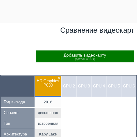
Сравнение видеокарт
Добавить видеокарту
(доступно: 874)
×
HD Graphics
P630
GPU 2
GPU 3
GPU 4
GPU 5
GPU 6
Год выхода
2016
Сегмент
десктопная
Тип
встроенная
Архитектура
Kaby Lake