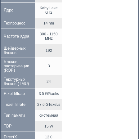
Kaby Lake
Ядро
GT2
Техпроцесс
14 nm
300 - 1150
Частота ядра
MHz
Шейдерных
192
блоков
Блоков
растеризации
3
(ROP)
Текстурных
24
блоков (TMU)
Pixel fillrate
3.5 GPixel/s
Texel fillrate
27.6 GTexel/s
Тип памяти
системная
TDP
15 W
DirectX
12.0