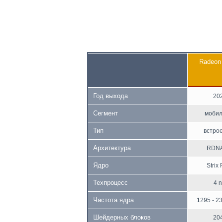
Radeon
Год выхода
20
Сегмент
мобил
Тип
встро
Архитектура
RDNA
Ядро
Strix 
Техпроцесс
4 
Частота ядра
1295 - 2
Шейдерных блоков
20