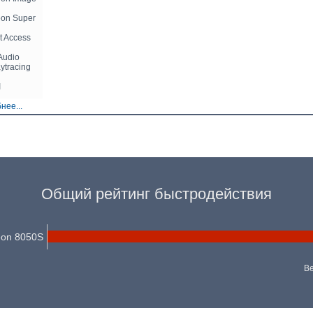
on Super
t Access
Audio
aytracing
I
нее...
Общий рейтинг быстродействия
on 8050S
Ве