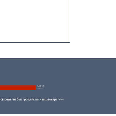
44117
(
100
%)
сь рейтинг быстродействия видеокарт >>>