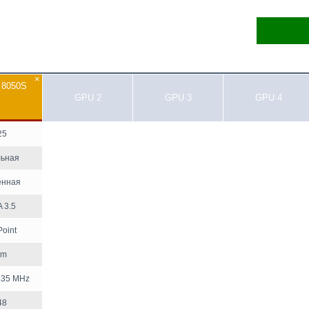
×
 8050S
GPU 2
GPU 3
GPU 4
25
ьная
енная
 3.5
Point
nm
335 MHz
48