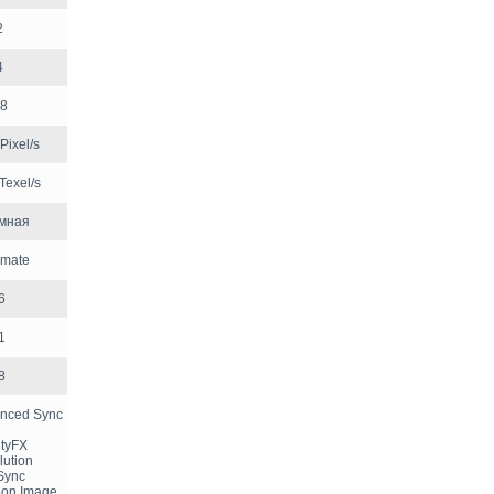
2
4
8
Pixel/s
Texel/s
мная
imate
6
1
8
nced Sync
ityFX
lution
Sync
eon Image