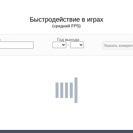
Быстродействие в играх
(средний FPS)
р
Год выхода
-