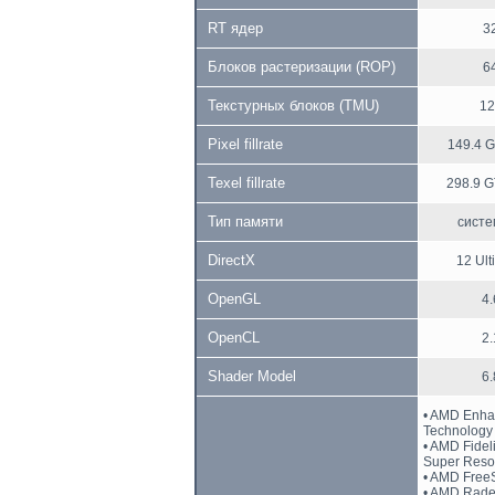
RT ядер
3
Блоков растеризации (ROP)
6
Текстурных блоков (TMU)
12
Pixel fillrate
149.4 G
Texel fillrate
298.9 G
Тип памяти
систе
DirectX
12 Ult
OpenGL
4.
OpenCL
2.
Shader Model
6.
• AMD Enha
Technology
• AMD Fidel
Super Reso
• AMD Free
• AMD Rad