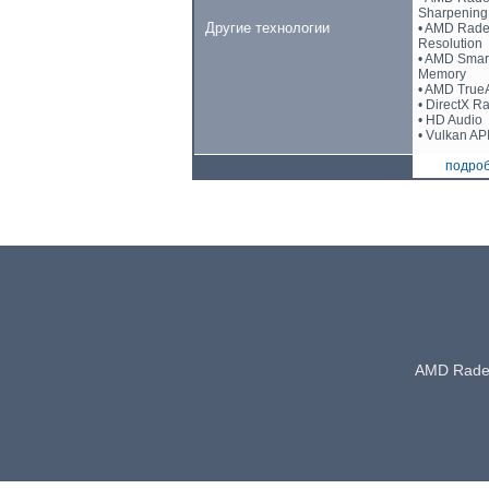
Sharpening
Другие технологии
• AMD Rade
Resolution
• AMD Smar
Memory
• AMD True
• DirectX R
• HD Audio
• Vulkan AP
подроб
AMD Rade