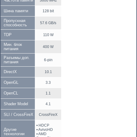
Частота памяти
3600 MHz
Шина памяти
128 bit
Пропускная
57.6 GB/s
способность
TDP
110 W
Мин. блок
400 W
питания
Разъемы доп.
6-pin
питания
DirectX
10.1
OpenGL
3.3
OpenCL
1.1
Shader Model
4.1
SLI / CrossFireX
CrossFireX
• HDCP
Другие
• AvivoHD
технологии
• AMD