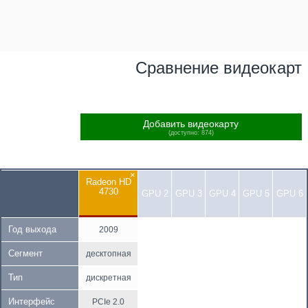
Сравнение видеокарт
Добавить видеокарту
(доступно: 874)
×
Radeon HD
4730
GPU 2
GPU 3
GPU 4
GPU 5
GPU 6
Год выхода
2009
Сегмент
десктопная
Тип
дискретная
Интерфейс
PCIe 2.0