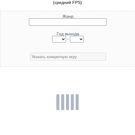
(средний FPS)
Жанр
Год выхода
-