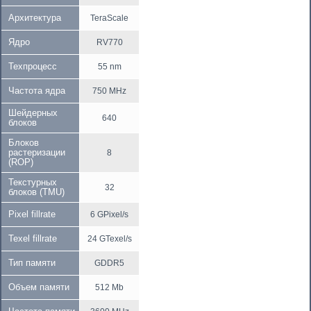
Архитектура
TeraScale
Ядро
RV770
Техпроцесс
55 nm
Частота ядра
750 MHz
Шейдерных
640
блоков
Блоков
растеризации
8
(ROP)
Текстурных
32
блоков (TMU)
Pixel fillrate
6 GPixel/s
Texel fillrate
24 GTexel/s
Тип памяти
GDDR5
Объем памяти
512 Mb