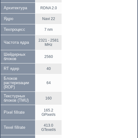
Архитектура
RDNA 2.0
Ядро
Navi 22
Техпроцесс
7 nm
2321 - 2581
Частота ядра
MHz
Шейдерных
2560
блоков
RT ядер
40
Блоков
растеризации
64
(ROP)
Текстурных
160
блоков (TMU)
165.2
Pixel fillrate
GPixel/s
413.0
Texel fillrate
GTexel/s