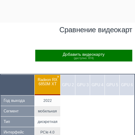
Сравнение видеокарт
Добавить видеокарту
(доступно: 874)
×
Radeon RX
6850M XT
GPU 2
GPU 3
GPU 4
GPU 5
GPU 6
Год выхода
2022
Сегмент
мобильная
Тип
дискретная
Интерфейс
PCIe 4.0