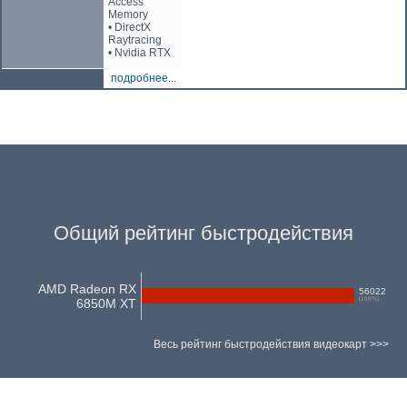
Access
Memory
• DirectX
Raytracing
• Nvidia RTX
подробнее...
Общий рейтинг быстродействия
AMD Radeon RX
56022
(
100
%)
6850M XT
Весь рейтинг быстродействия видеокарт >>>