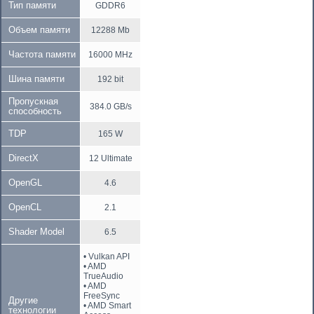
Тип памяти
GDDR6
Объем памяти
12288 Mb
Частота памяти
16000 MHz
Шина памяти
192 bit
Пропускная
384.0 GB/s
способность
TDP
165 W
DirectX
12 Ultimate
OpenGL
4.6
OpenCL
2.1
Shader Model
6.5
• Vulkan API
• AMD
TrueAudio
• AMD
FreeSync
Другие
• AMD Smart
технологии