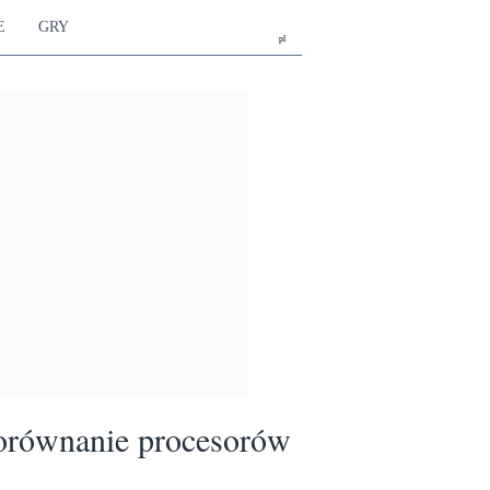
E
GRY
pl
orównanie procesorów