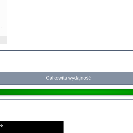
p
Całkowita wydajność
rk