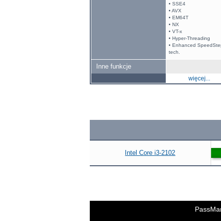
• SSE4
• AVX
• EM64T
• NX
• VT-x
• Hyper-Threading
• Enhanced SpeedSte
tech.
Inne funkcje
więcej...
Intel Core i3-2102
PassMa