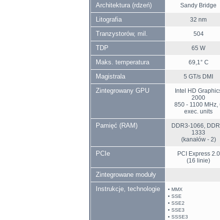
Architektura (rdzeń)
Sandy Bridge
Litografia
32 nm
Tranzystorów, mil.
504
TDP
65 W
Maks. temperatura
69,1° C
Magistrala
5 GT/s DMI
Zintegrowany GPU
Intel HD Graphic
2000
850 - 1100 MHz,
exec. units
Pamięć (RAM)
DDR3-1066, DDR
1333
(kanałów - 2)
PCIe
PCI Express 2.0
(16 linie)
Zintegrowane moduły
Instrukcje, technologie
• MMX
• SSE
• SSE2
• SSE3
• SSSE3