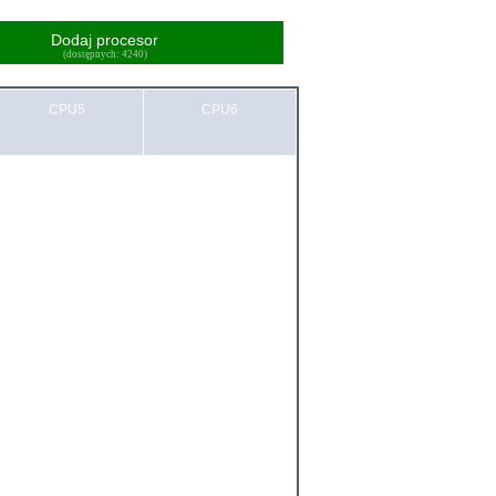
Dodaj procesor
(dostępnych: 4240)
CPU5
CPU6