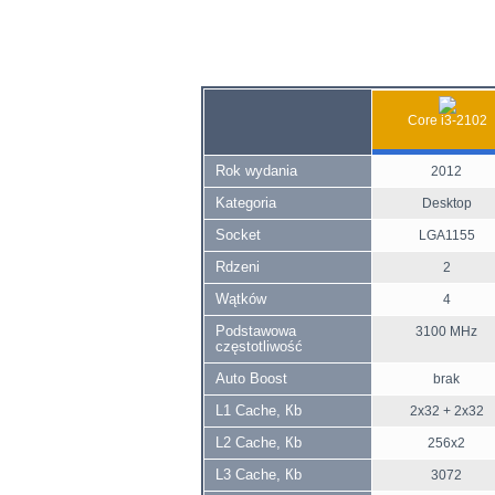
Core i3-2102
Rok wydania
2012
Kategoria
Desktop
Socket
LGA1155
Rdzeni
2
Wątków
4
Podstawowa
3100 MHz
częstotliwość
Auto Boost
brak
L1 Cache, Кb
2x32 + 2x32
L2 Cache, Кb
256x2
L3 Cache, Кb
3072