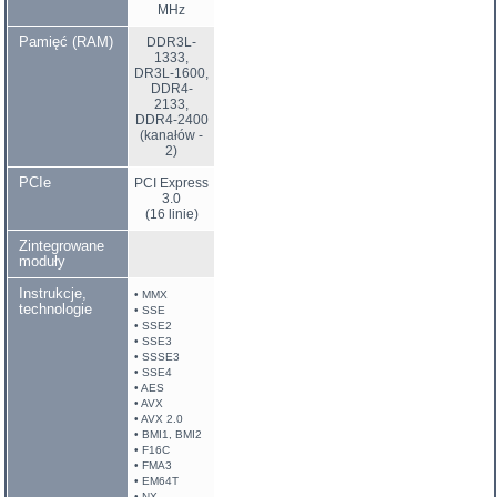
MHz
Pamięć (RAM)
DDR3L-
1333,
DR3L-1600,
DDR4-
2133,
DDR4-2400
(kanałów -
2)
PCIe
PCI Express
3.0
(16 linie)
Zintegrowane
moduły
Instrukcje,
• MMX
technologie
• SSE
• SSE2
• SSE3
• SSSE3
• SSE4
• AES
• AVX
• AVX 2.0
• BMI1, BMI2
• F16C
• FMA3
• EM64T
• NX