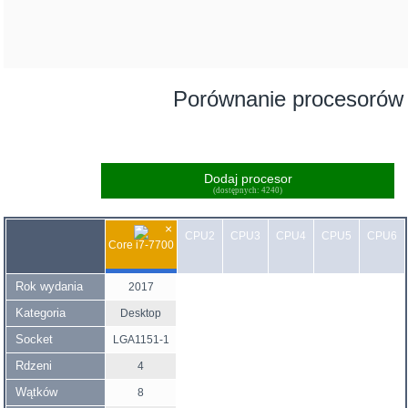
Porównanie procesorów
Dodaj procesor
(dostępnych: 4240)
×
CPU2
CPU3
CPU4
CPU5
CPU6
Core i7-7700
Rok wydania
2017
Kategoria
Desktop
Socket
LGA1151-1
Rdzeni
4
Wątków
8