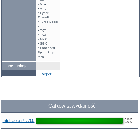
• VT-x
• VT-d
• Hyper-
Threading
• Turbo Boost
2.0
• TXT
• TSX
• MPX
• SGX
• Enhanced
SpeedStep
tech.
Inne funkcje
więcej...
Całkowita wydajność
5106
Intel Core i7-7700
(100 %)