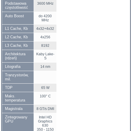
Podstawowa
3600 MHz
częstotliwość
Auto Boost
do 4200
MHz
L1 Cache, Кb
4x32+4x32
L2 Cache, Кb
4x256
L3 Cache, Кb
8192
Architektura
Kaby Lake-
(rdzeń)
S
Litografia
14 nm
Tranzystorów,
mil.
TDP
65 W
Maks.
100° C
temperatura
Magistrala
8 GT/s DMI
Zintegrowany
Intel HD
GPU
Graphics
630
350 - 1150