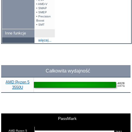
• AMD-V
• SMAP
• SMEP
• Precision
Boost
• SMT
Inne funkcje
więcej...
Całkowita wydajność
AMD Ryzen 5
4628
(100 %)
3550U
PassMark
AMD Ryzen 5
7681