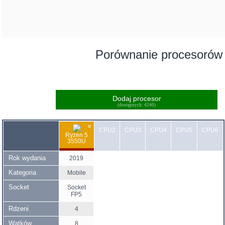
Porównanie procesorów
Dodaj procesor
(dostępnych: 4240)
×
CPU2
CPU3
CPU4
CPU5
CPU6
Ryzen 5
3550U
Rok wydania
2019
Kategoria
Mobile
Socket
Socket
FP5
Rdzeni
4
Wątków
8