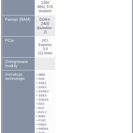
1300
MHz, 576
shaders
Pamięć (RAM)
DDR4-
2400
(kanałów -
2)
PCIe
PCI
Express
3.0
(12 linie)
Zintegrowane
moduły
Instrukcje,
• MMX
technologie
• SSE
• SSE2
• SSE3
• SSSE3
• SSE4
• SSE4A
• AES
• AVX
• AVX 2
• BMI1
• F16C
• FMA3
• AMD64
• EVP