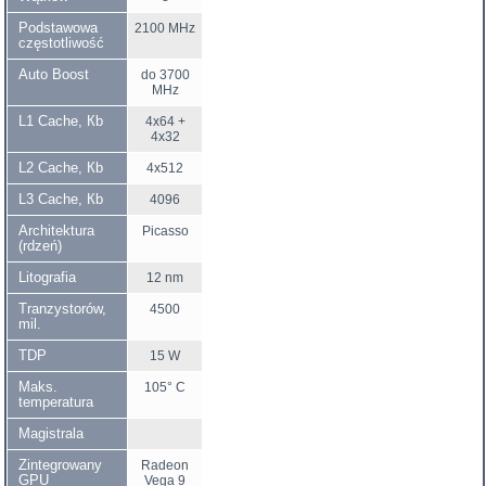
Podstawowa
2100 MHz
częstotliwość
Auto Boost
do 3700
MHz
L1 Cache, Кb
4x64 +
4x32
L2 Cache, Кb
4x512
L3 Cache, Кb
4096
Architektura
Picasso
(rdzeń)
Litografia
12 nm
Tranzystorów,
4500
mil.
TDP
15 W
Maks.
105° C
temperatura
Magistrala
Zintegrowany
Radeon
GPU
Vega 9