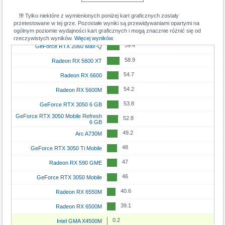
68
Radeon RX 6600 XT
93.5
GeForce RTX 3080 Ti
348.6
GeForce RTX 4070 Mobile
!!!
Tylko niektóre z wymienionych poniżej kart graficznych zostały
61.8
Radeon RX 6650M
90.8
przetestowane w tej grze. Pozostałe wyniki są przewidywaniami opartymi na
GeForce RTX 4070 SUPER
347.8
GeForce RTX 3070 Ti Mobile
ogólnym poziomie wydajności kart graficznych i mogą znacznie różnić się od
61.1
Radeon RX 7600M
90.4
rzeczywistych wyników.
Radeon RX 9070 GRE
Więcej wyników.
347
GeForce RTX 4060
59.4
GeForce RTX 2060 Max-Q
88.5
Radeon RX 7900 GRE
338.4
Radeon RX 7600
58.9
Radeon RX 5600 XT
88.3
GeForce RTX 3080 12GB
332.7
GeForce RTX 5050
54.7
Radeon RX 6600
85.7
GeForce RTX 3080
307
GeForce RTX 4060 Mobile
54.2
Radeon RX 5600M
85.3
Radeon RX 7800 XT
306.8
GeForce RTX 3060 Ti
53.8
GeForce RTX 3050 6 GB
84.4
GeForce RTX 5080 Mobile
303.6
Radeon RX 6700 XT
GeForce RTX 3050 Mobile Refresh
52.8
6 GB
84
GeForce RTX 4090 Mobile
303.1
Radeon RX 6800S
49.2
Arc A730M
82.9
Radeon RX 6800 XT
296.9
Arc A750
48
GeForce RTX 3050 Ti Mobile
82
GeForce RTX 4070
295.1
GeForce RTX 3060
47
Radeon RX 590 GME
80
GeForce RTX 3090
291.4
GeForce RTX 5070 Mobile
46
GeForce RTX 3050 Mobile
79.3
Radeon RX 7900M
290.9
Radeon RX 6800M
40.6
Radeon RX 6550M
76.3
Radeon RX 6900 XT
287.9
GeForce RTX 3080 Mobile
39.1
Radeon RX 6500M
74.7
GeForce RTX 4080 Mobile
274.9
Arc A580
0.2
Intel GMA X4500M