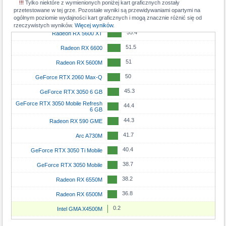
!!!
Tylko niektóre z wymienionych poniżej kart graficznych zostały
57.5
Radeon RX 7600M
przetestowane w tej grze. Pozostałe wyniki są przewidywaniami opartymi na
ogólnym poziomie wydajności kart graficznych i mogą znacznie różnić się od
57.3
GeForce RTX 3060 Mobile
rzeczywistych wyników.
Więcej wyników.
55.4
Radeon RX 5600 XT
51.5
Radeon RX 6600
51
Radeon RX 5600M
50
GeForce RTX 2060 Max-Q
45.3
GeForce RTX 3050 6 GB
GeForce RTX 3050 Mobile Refresh
44.4
6 GB
44.3
Radeon RX 590 GME
41.7
Arc A730M
40.4
GeForce RTX 3050 Ti Mobile
38.7
GeForce RTX 3050 Mobile
38.2
Radeon RX 6550M
36.8
Radeon RX 6500M
0.2
Intel GMA X4500M