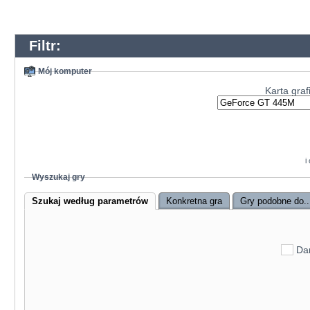
GeForce RTX 4070 Mobile
GeForce RTX 3080 Ti
GeForce RTX 3070 Ti Mobile
Radeon RX 6900 XT Liquid Cooled
GeForce RTX 4060
Filtr:
GeForce RTX 4070 SUPER
Radeon RX 9060 XT 16 GB
Mój komputer
GeForce RTX 3080 12GB
Radeon Pro W6800
Karta graf
Radeon RX 9070 GRE
Radeon RX 6850M XT
GeForce RTX 3080
GeForce RTX 5050
Radeon RX 7900 GRE
Radeon RX 7600 XT
GeForce RTX 5080 Mobile
i
GeForce RTX 4060 Mobile
GeForce RTX 4090 Mobile
Wyszukaj gry
GeForce RTX 3060 Ti
Radeon RX 7800 XT
Szukaj według parametrów
Konkretna gra
Gry podobne do..
Radeon RX 7600
GeForce RTX 4070
GeForce RTX 3060
GeForce RTX 3090
Arc A750
Da
Radeon RX 6800 XT
GeForce RTX 5070 Mobile
Radeon RX 7900M
GeForce RTX 3080 Mobile
GeForce RTX 4080 Mobile
Radeon RX 6700 XT