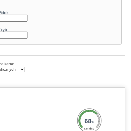
79.8
63
idok
9.2
Tryb
a karta:
68
%
ranking