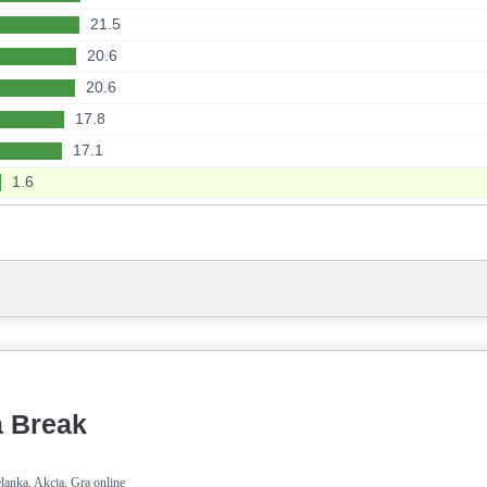
33
20.1
21.5
31.5
19.9
20.6
30.9
7
19.3
20.6
30.9
64.6
19.3
17.8
30.9
59
18.6
17.1
30.5
56.8
18.4
1.6
30.3
55.6
18.4
28.9
53.6
18.4
27
52
18.2
26.9
51.6
17.6
26.9
51.2
17.4
26.6
49.9
17.2
26.4
49.8
17.2
26.4
49.4
 Break
17
26
47
16.9
25.8
46.7
lanka, Akcja, Gra online
16.4