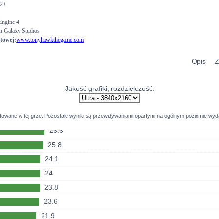
31.1
2+
42
25.1
31.1
41.7
Engine 4
25
31
n Galaxy Studios
39.5
etowej:
www.tonyhawkthegame.com
24.9
30.4
39.1
24.1
30.2
Opis
Z
38.3
24
29.8
38.3
24
29.8
Jakość grafiki, rozdzielczość:
37.2
23.6
27.1
36.9
23
26.8
stowane w tej grze. Pozostałe wyniki są przewidywaniami opartymi na ogólnym poziomie wyda
36.2
22.5
26.6
35.9
21.2
25.8
35.6
21.2
24.1
35.4
20.9
24
34.6
20.4
23.8
34.3
20.2
23.6
33.7
20.2
21.9