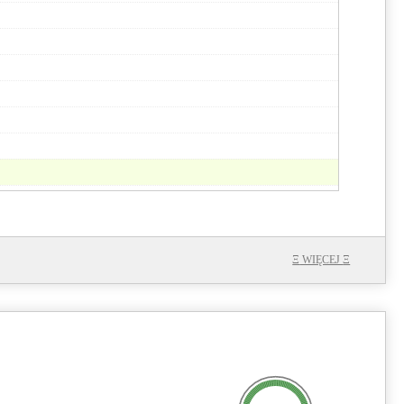
134.1
105.8
9.3
Ξ
WIĘCEJ
Ξ