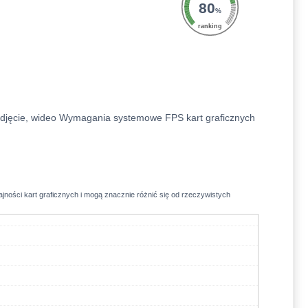
80
%
ranking
djęcie, wideo
Wymagania systemowe
FPS kart graficznych
jności kart graficznych i mogą znacznie różnić się od rzeczywistych