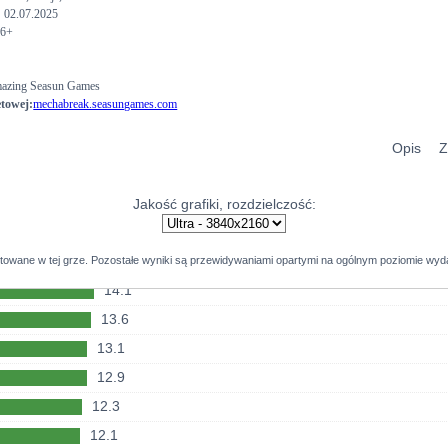
:
02.07.2025
25.8
46.4
16.4
6+
25.7
45.3
16.4
25
44.5
16.3
zing Seasun Games
etowej:
mechabreak.seasungames.com
24.9
44.3
16.3
24.4
44.1
16.2
Opis
Z
23.4
42.8
15.8
23.3
42.2
15.6
Jakość grafiki, rozdzielczość:
23.3
41.9
14.8
23.3
41.2
14.6
stowane w tej grze. Pozostałe wyniki są przewidywaniami opartymi na ogólnym poziomie wyda
22.3
40.9
14.1
20.9
40.4
13.6
20.8
40
13.1
20.8
38.9
12.9
20.6
37.8
12.3
20.6
37.3
12.1