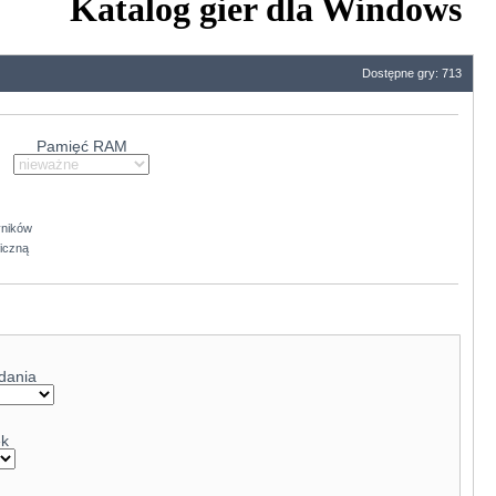
Katalog gier dla Windows
Dostępne gry: 713
Pamięć RAM
yników
ficzną
dania
ek