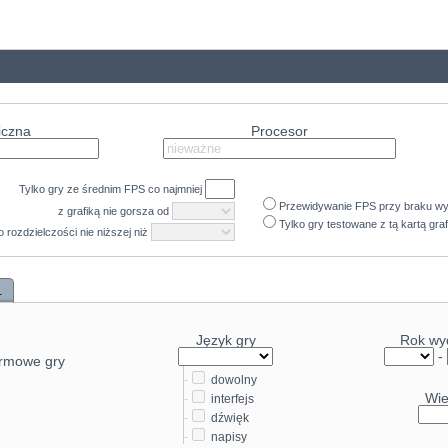
47.1
40.6
47
40.6
46.9
39.4
46.8
38.3
45.8
iczna
Procesor
37.8
45.7
37.2
45
Tylko gry ze średnim
FPS
co najmniej
37
43.4
Przewidywanie FPS przy braku w
z grafiką nie gorsza od
36.7
Tylko gry testowane z tą kartą gra
 o rozdzielczości nie niższej niż
41.5
36.5
41.5
35.7
.
41.3
35.6
39.9
Język gry
Rok wy
34.7
39.7
-
rmowe gry
34.7
39.4
-
dowolny
Wi
33.2
-
interfejs
38.9
-
dźwięk
32.4
37
-
napisy