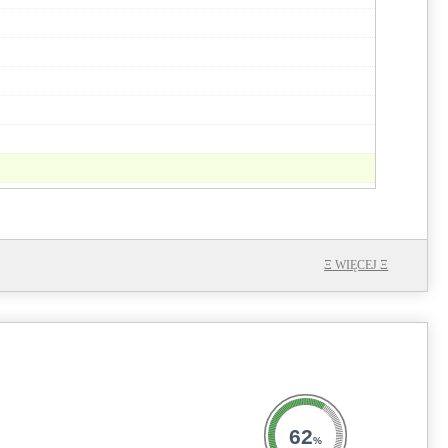
94.5
74.6
0.1
Ξ
WIĘCEJ
Ξ
62
%