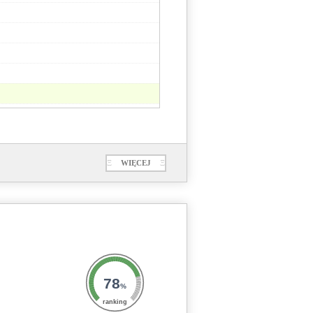
Ξ
WIĘCEJ
Ξ
78
%
ranking