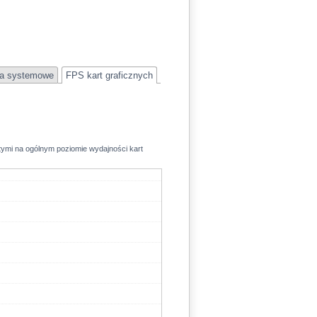
a systemowe
FPS kart graficznych
rtymi na ogólnym poziomie wydajności kart
360+
360+
360+