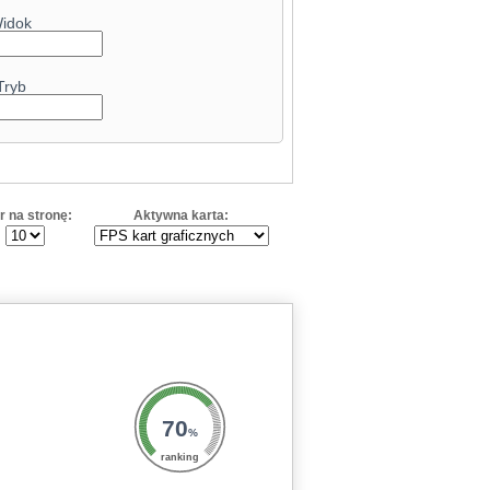
idok
Tryb
r na stronę:
Aktywna karta:
70
%
ranking