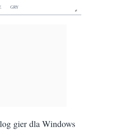
E
GRY
pl
log gier dla Windows