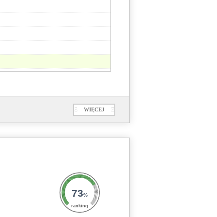
Ξ
WIĘCEJ
Ξ
73
%
ranking