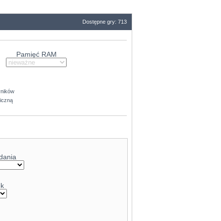
Dostępne gry: 713
Pamięć RAM
yników
ficzną
dania
ek
199.1