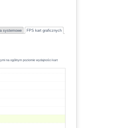
128.3
a systemowe
FPS kart graficznych
rtymi na ogólnym poziomie wydajności kart