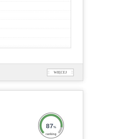
Ξ
WIĘCEJ
Ξ
87
%
ranking