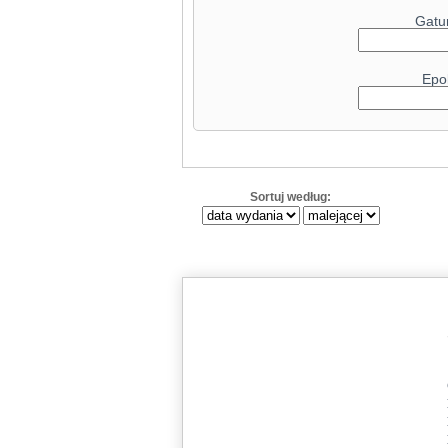
Radeon RX 6
Gatu
Radeon RX 6900 XT Liquid
GeForce RT
Epo
GeForce RTX 
Radeon RX 90
GeForce RTX 4070
Radeon RX 79
Sortuj według:
GeForce RTX 308
Radeon RX 7
GeForce RT
Radeon RX 6
GeForce RTX 5080
GeForce RTX 4090
GeForce RT
Radeon RX
GeForce RT