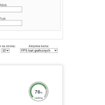
idok
Tryb
r na stronę:
Aktywna karta:
76
%
ranking