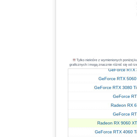
Radeon RX 6
GeForce RT
GeForce RTX 4080
GeForce RT
GeForce RTX 5070 Ti
GeForce RTX 
Radeon RX 7
GeForce RT
Radeon RX 9060 X
Radeon RX 79
GeForce RTX 5060 
GeForce RTX 
!!!
Tylko niektóre z wymienionych poniżej k
Radeon R
Radeon RX 9
graficznych i mogą znacznie różnić się od r
GeForce RTX 
GeForce RTX 4080
GeForce RTX 5060
GeForce RT
GeForce RTX 3080 Ti
Radeon RX 7
GeForce RT
Radeon R
Radeon RX 6
GeForce RTX 
GeForce RT
GeForce RTX 4070 Ti
Radeon RX 9060 XT
Radeon RX 6
GeForce RTX 4060 T
GeForce RTX 