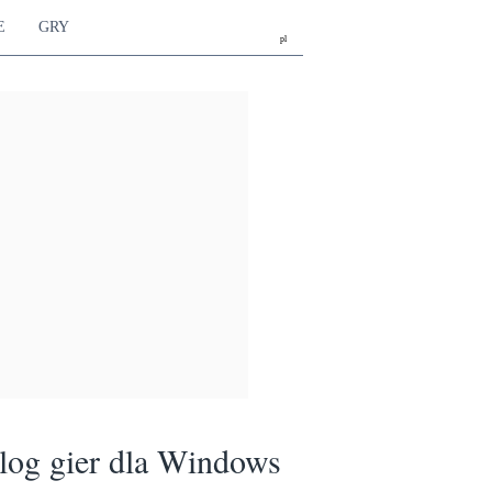
E
GRY
pl
log gier dla Windows