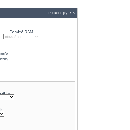
62.7
Dostępne gry: 713
Pamięć RAM
yników
ficzną
dania
ek