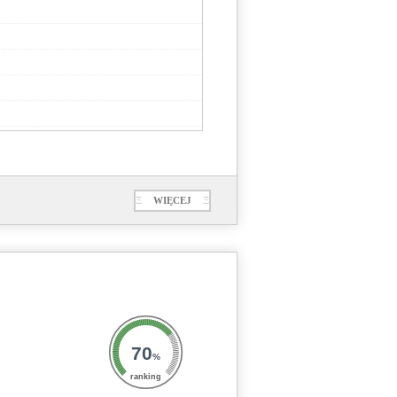
Ξ
WIĘCEJ
Ξ
70
%
ranking