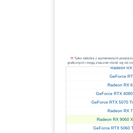
GeForce RTX 308
Radeon RX 7
GeForce RT
Radeon RX 6
GeForce RTX 5080
GeForce RTX 4090
!!!
Tylko niektóre z wymienionych poniżej k
GeForce RT
graficznych i mogą znacznie różnić się od r
Radeon RX
GeForce RT
Radeon RX 6
GeForce RT
GeForce RTX 4080
GeForce RT
GeForce RTX 5070 Ti
GeForce RTX 
Radeon RX 7
GeForce RT
Radeon RX 9060 X
Radeon RX 79
GeForce RTX 5060 
GeForce RTX 