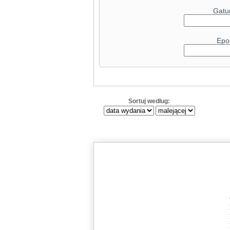
Radeon RX 9
Gatu
GeForce RTX 4080
GeForce RT
Epo
Radeon RX 7
GeForce RTX 
Radeon R
GeForce RTX 4070 Ti
Sortuj według:
GeForce RTX 
GeForce RTX 5090
Radeon RX 6
Radeon RX 6900 XT Liquid
GeForce RT
GeForce RTX 
Radeon RX 90
GeForce RTX 4070
Radeon RX 79