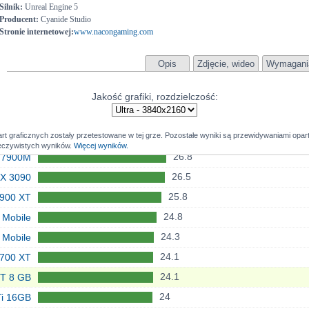
Silnik:
Unreal Engine 5
29.3
0 12GB
Producent:
Cyanide Studio
Stronie internetowej:
www.nacongaming.com
28.9
800 XT
28.4
X 3080
Opis
Zdjęcie, wideo
Wymagani
28
800 XT
Jakość grafiki, rozdzielczość:
28
 Mobile
27.8
 Mobile
art graficznych zostały przetestowane w tej grze. Pozostałe wyniki są przewidywaniami opa
27.2
X 4070
zeczywistych wyników.
Więcej wyników.
26.8
 7900M
26.5
X 3090
25.8
900 XT
X 5090
24.8
 Mobile
41.1
X 4090
24.3
 Mobile
38.6
4090 D
24.1
700 XT
35.6
X 5080
24.1
T 8 GB
33.2
00 XTX
24
Ti 16GB
32.5
5070 Ti