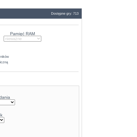
Dostępne gry: 713
Pamięć RAM
yników
ficzną
62.7
dania
ek