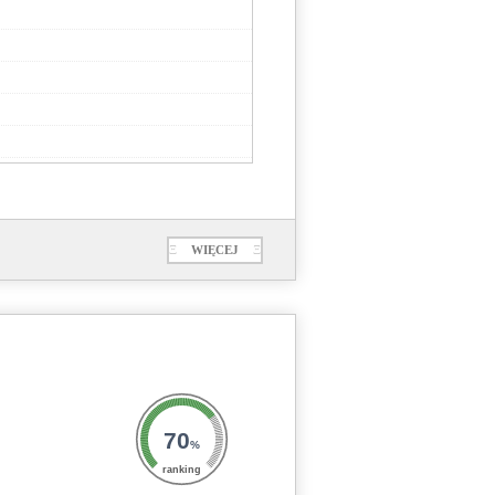
Ξ
WIĘCEJ
Ξ
70
%
ranking