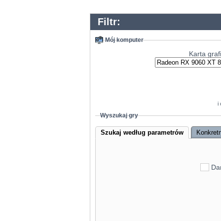
Filtr:
Mój komputer
Karta graf
i
Wyszukaj gry
Szukaj według parametrów
Konkretn
GeForce RT
GeForce RT
Da
GeForce RTX 
GeForce RT
Radeon RX 79
GeForce RTX 