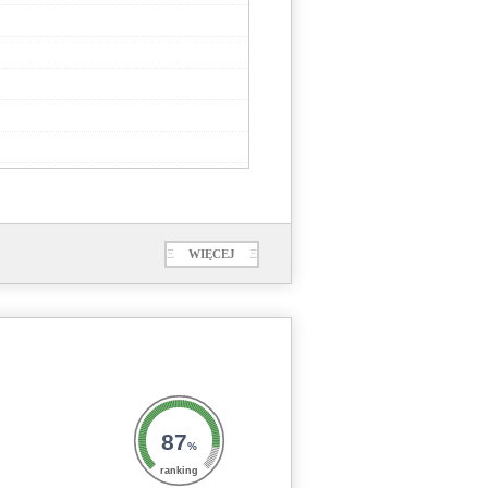
Ξ
WIĘCEJ
Ξ
87
%
ranking