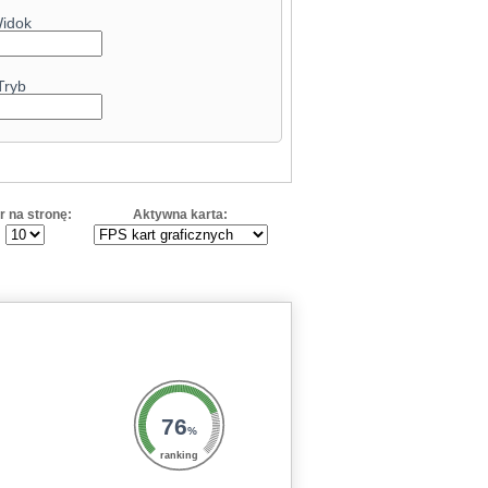
idok
Tryb
r na stronę:
Aktywna karta:
76
%
ranking