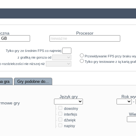
iczna
Procesor
Tylko gry ze średnim
FPS
co najmniej
Przewidywanie FPS przy braku w
z grafiką nie gorsza od
Tylko gry testowane z tą kartą gra
 o rozdzielczości nie niższej niż
a gra
Gry podobne do...
X 5090
49.5
X 4090
Język gry
Rok wy
-
rmowe gry
46.5
4090 D
-
dowolny
42.8
X 5080
Wi
-
interfejs
-
dźwięk
39.8
00 XTX
-
napisy
39.2
5070 Ti