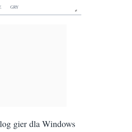
E
GRY
pl
log gier dla Windows