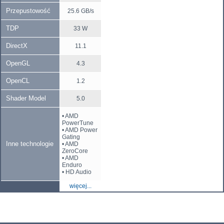
Przepustowość
25.6 GB/s
TDP
33 W
DirectX
11.1
OpenGL
4.3
OpenCL
1.2
Shader Model
5.0
• AMD
PowerTune
• AMD Power
Gating
Inne technologie
• AMD
ZeroCore
• AMD
Enduro
• HD Audio
więcej...