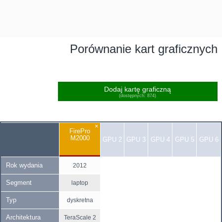
Porównanie kart graficznych
Dodaj kartę graficzną
(dostępnych: 874)
×
FirePro
M2000
GPU 2
GPU 3
GPU 4
GPU 5
GPU 6
Rok wydania
2012
Segment
laptop
Typ
dyskretna
Architektura
TeraScale 2