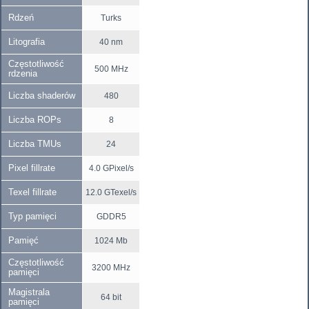
Rdzeń
Turks
Litografia
40 nm
Częstotliwość
500 MHz
rdzenia
Liczba shaderów
480
Liczba ROPs
8
Liczba TMUs
24
Pixel fillrate
4.0 GPixel/s
Texel fillrate
12.0 GTexel/s
Typ pamięci
GDDR5
Pamięć
1024 Mb
Częstotliwość
3200 MHz
pamięci
Magistrala
64 bit
pamięci