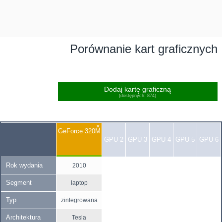
Porównanie kart graficznych
Dodaj kartę graficzną
(dostępnych: 874)
×
GeForce 320M
GPU 2
GPU 3
GPU 4
GPU 5
GPU 6
Rok wydania
2010
Segment
laptop
Typ
zintegrowana
Architektura
Tesla