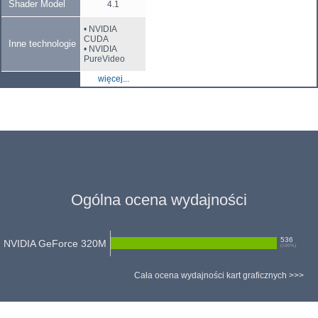
Shader Model
4.1
• NVIDIA
CUDA
Inne technologie
• NVIDIA
PureVideo
więcej...
Ogólna ocena wydajności
536
NVIDIA GeForce 320M
(
100
%)
Cała ocena wydajności kart graficznych >>>