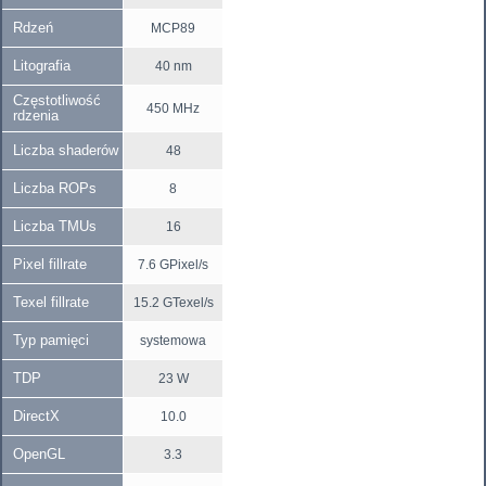
Rdzeń
MCP89
Litografia
40 nm
Częstotliwość
450 MHz
rdzenia
Liczba shaderów
48
Liczba ROPs
8
Liczba TMUs
16
Pixel fillrate
7.6 GPixel/s
Texel fillrate
15.2 GTexel/s
Typ pamięci
systemowa
TDP
23 W
DirectX
10.0
OpenGL
3.3