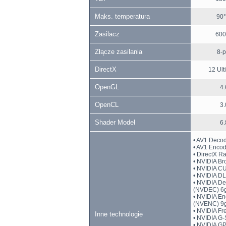
Maks. temperatura
90°
Zasilacz
600
Złącze zasilania
8-p
DirectX
12 Ult
OpenGL
4.
OpenCL
3.
Shader Model
6.
• AV1 Deco
• AV1 Enco
• DirectX R
• NVIDIA Br
• NVIDIA 
• NVIDIA D
• NVIDIA D
(NVDEC) 6
• NVIDIA E
(NVENC) 9
• NVIDIA Fr
Inne technologie
• NVIDIA G
• NVIDIA G