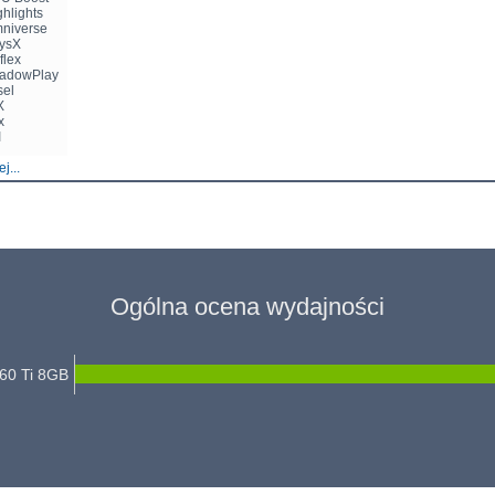
ghlights
mniverse
hysX
flex
hadowPlay
sel
X
x
I
j...
Ogólna ocena wydajności
60 Ti 8GB