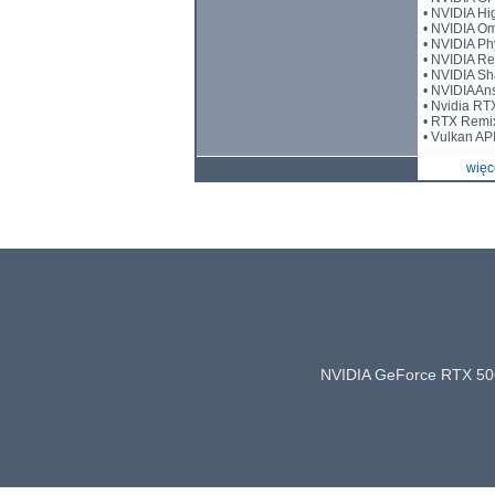
• NVIDIA Hi
• NVIDIA O
• NVIDIA P
• NVIDIA Re
• NVIDIA S
• NVIDIAAn
• Nvidia RT
• RTX Remi
• Vulkan AP
więce
NVIDIA GeForce RTX 50