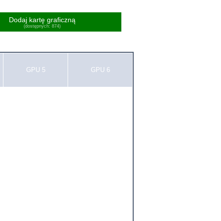
Dodaj kartę graficzną
(dostępnych: 874)
GPU 5
GPU 6