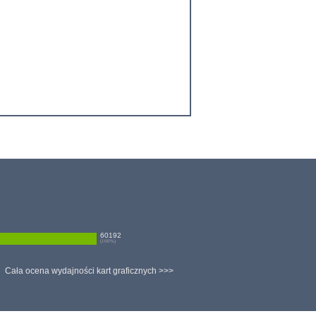
60192
(
100
%)
Cała ocena wydajności kart graficznych >>>