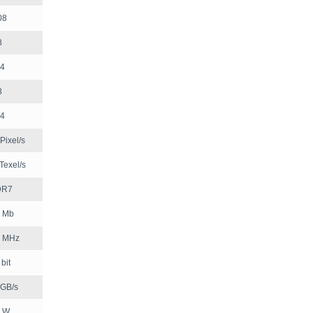
08
8
4
8
4
Pixel/s
Texel/s
DR7
 Mb
 MHz
bit
 GB/s
 W