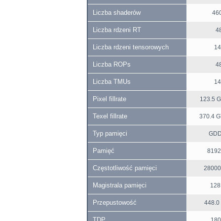
Liczba shaderów
46
Liczba rdzeni RT
4
Liczba rdzeni tensorowych
14
Liczba ROPs
4
Liczba TMUs
14
Pixel fillrate
123.5 G
Texel fillrate
370.4 G
Typ pamięci
GD
Pamięć
8192
Częstotliwość pamięci
28000
Magistrala pamięci
128 
Przepustowość
448.0
TDP
180