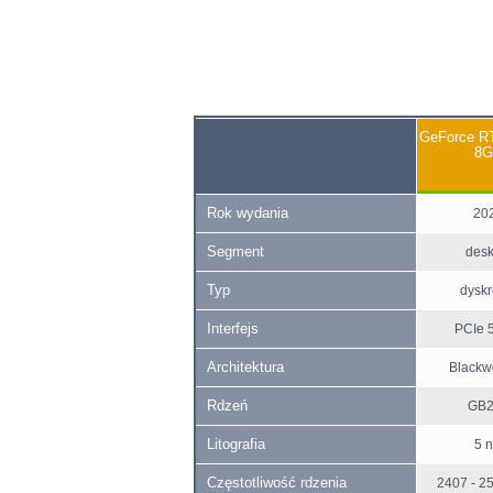
GeForce RT
8
Rok wydania
20
Segment
desk
Typ
dyskr
Interfejs
PCIe 5
Architektura
Blackwe
Rdzeń
GB
Litografia
5 
Częstotliwość rdzenia
2407 - 2