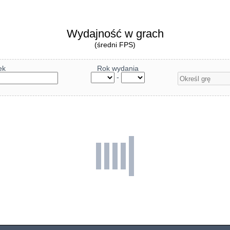
Wydajność w grach
(średni FPS)
ek
Rok wydania
-