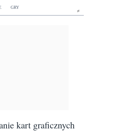
E
GRY
pl
nie kart graficznych