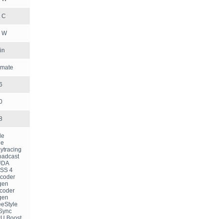
 C
 W
in
imate
6
0
8
de
de
aytracing
oadcast
CUDA
LSS 4
ecoder
gen
ncoder
gen
eeStyle
-Sync
PU Boost