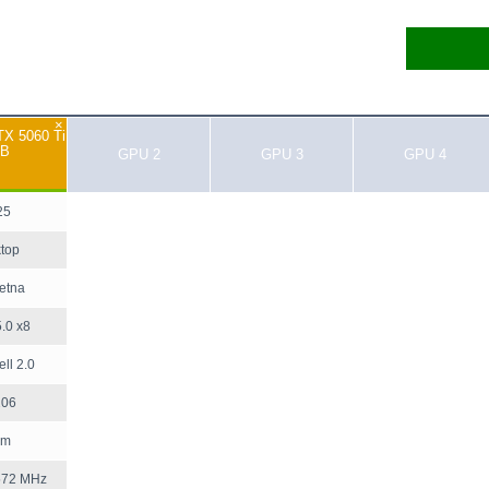
×
X 5060 Ti
GB
GPU 2
GPU 3
GPU 4
25
top
etna
.0 x8
ll 2.0
206
nm
572 MHz