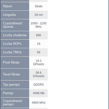
Rdzeń
Strato
Litografia
28 nm
Częstotliwość
1000 - 1100
rdzenia
MHz
Liczba shaderów
896
Liczba ROPs
16
Liczba TMUs
56
16.2
Pixel fillrate
GPixel/s
56.6
Texel fillrate
GTexel/s
Typ pamięci
GDDR5
Pamięć
4096 Mb
Częstotliwość
4800 MHz
pamięci