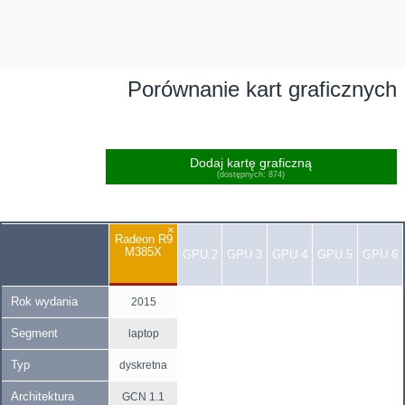
Porównanie kart graficznych
Dodaj kartę graficzną
(dostępnych: 874)
×
Radeon R9
M385X
GPU 2
GPU 3
GPU 4
GPU 5
GPU 6
Rok wydania
2015
Segment
laptop
Typ
dyskretna
Architektura
GCN 1.1