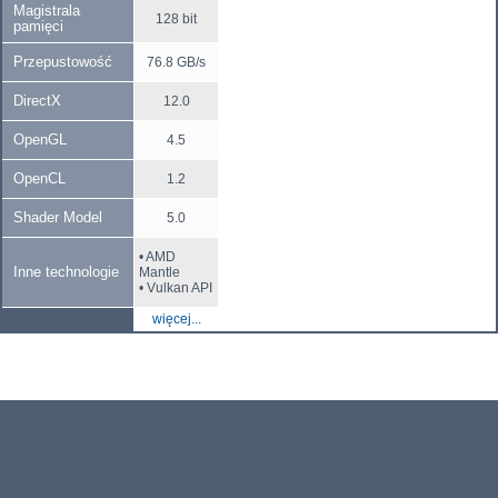
Magistrala
128 bit
pamięci
Przepustowość
76.8 GB/s
DirectX
12.0
OpenGL
4.5
OpenCL
1.2
Shader Model
5.0
• AMD
Inne technologie
Mantle
• Vulkan API
więcej...