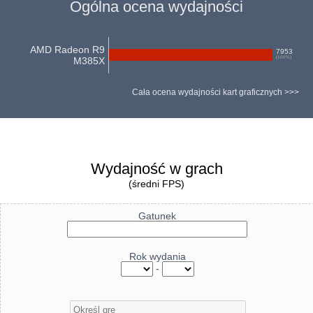
Ogólna ocena wydajności
AMD Radeon R9
7953
(
100
%)
M385X
Cała ocena wydajności kart graficznych >>>
Wydajność w grach
(średni FPS)
Gatunek
Rok wydania
-