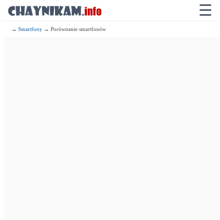
☰
→
Smartfony
→ Porównanie smartfonów