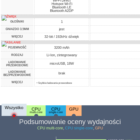
Wi-Fi Direct
Hotspot Wi-Fi
Bluetooth LE
Bluetooth A2DP
DŹWIĘK
1
GŁOŚNIKI
jest
GNIAZDO 3,5MM
32-bit / 192kHz dźwięk
WIĘCEJ
ZASILANIE
3200 mAh
POJEMNOŚĆ
Li-Ion, zintegrowany
RODZAJ
ŁADOWANIE
microUSB, 18W
PRZEWODOWE
ŁADOWANIE
brak
BEZPRZEWODOWE
WIĘCEJ
• Szybkie ładowanie przewodowe
Wszystko
CPU
CPU
GPU
multi-core
single-core
Podsumowanie oceny wydajności
CPU multi-core
,
CPU single-core
,
GPU