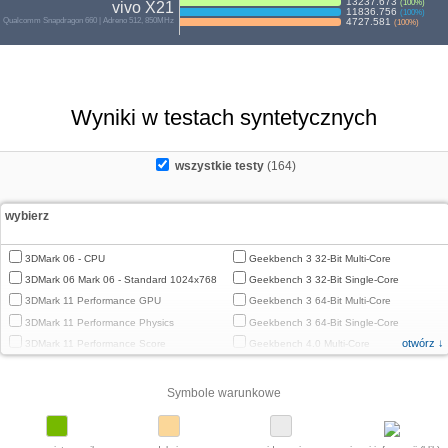
13237.673
(
100
%)
vivo X21
11836.756
(
100
%)
Qualcomm Snapdragon 660 | Adreno 512, 850MHz
4727.581
(
100
%)
Wyniki w testach syntetycznych
wszystkie testy
(164)
wybierz
3DMark 06 - CPU
Geekbench 3 32-Bit Multi-Core
3DMark 06 Mark 06 - Standard 1024x768
Geekbench 3 32-Bit Single-Core
3DMark 11 Performance GPU
Geekbench 3 64-Bit Multi-Core
3DMark 11 Performance Physics
Geekbench 3 64-Bit Single-Core
otwórz ↓
3DMark 11 Performance Score
Geekbench 4.0 Multi-Core
3DMark Cloud Gate Graphics
Geekbench 4.0 Single-Core
3DMark Cloud Gate Physics
Geekbench 4.4 Multi-Core
Symbole warunkowe
3DMark Cloud Gate Score
Geekbench 4.4 Single-Core
3DMark Fire Strike Standard Graphics
Geekbench 5 64-Bit Multi-Core