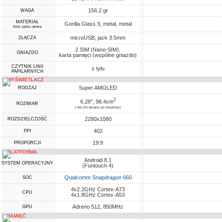
156.2 gr
WAGA
MATERIAŁ
Gorilla Glass 3, metal, metal
front, spód, ramka
microUSB, jack 3.5mm
ZŁĄCZA
2 SIM (Nano-SIM),
GNIAZDO
karta pamięci (wspólne gniazdo)
CZYTNIK LINII
z tyłu
PAPILARNYCH
WYŚWIETLACZ
Super AMOLED
RODZAJ
2
6.28", 98.4cm
ROZMIAR
(~85.2% ekranu do obudowy)
2280x1080
ROZDZIELCZOŚĆ
402
PPI
19:9
PROPORCJI
PLATFORMA
Android 8.1
SYSTEM OPERACYJNY
(Funtouch 4)
Qualcomm Snapdragon 660
SOC
4x2.2GHz Cortex-A73
CPU
4x1.8GHz Cortex-A53
Adreno 512, 850MHz
GPU
PAMIĘĆ