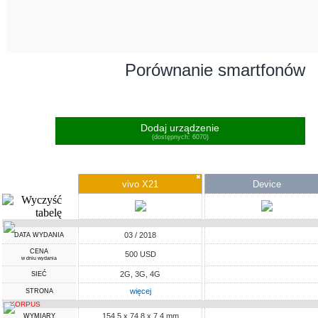
Porównanie smartfonów
Dodaj urządzenie
(dostępnych: 6070)
✖
vivo X21
Device
03 / 2018
DATA WYDANIA
CENA
500 USD
w dniu wydania
2G, 3G, 4G
SIEĆ
więcej
STRONA
KORPUS
154.5 x 74.8 x 7.4 mm
WYMIARY