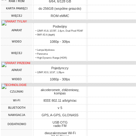
6/64, 6/128 GB
RAM / ROM
do 256GB (wspólne gniazdo)
KARTA PAMIĘCI
ROM eMMC
WIĘCEJ
APARAT TYLNY
Podwójny
APARAT
• 12MP, f/1.8, 1/2.55", 1.4µm, Dual Pixel PDAF
• 5MP, f/2.4 (depth)
1080p - 30fps
WIDEO
• Lampa błyskowa
WIĘCEJ
• Panorama
• High Dynamic Range (HDR)
APARAT PRZEDNI
Pojedynczy
APARAT
• 12MP, f/2.0, 1/2.8", 1.28µm
1080p - 30fps
WIDEO
TECHNOLOGIE
akcelerometr, zbliżeniowy,
CZUJNIKI
kompas
IEEE 802.11 a/b/g/n/ac
WI-FI
v 5
BLUETOOTH
GPS, A-GPS, GLONASS
NAWIGACJA
USB OTG
DODATKOWO
radio FM
dwuzakresowe Wi-Fi