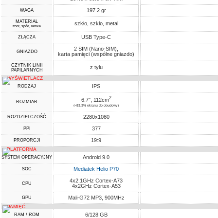
197.2 gr
WAGA
MATERIAŁ
szkło, szkło, metal
front, spód, ramka
USB Type-C
ZŁĄCZA
2 SIM (Nano-SIM),
GNIAZDO
karta pamięci (wspólne gniazdo)
CZYTNIK LINII
z tyłu
PAPILARNYCH
WYŚWIETLACZ
IPS
RODZAJ
2
6.7", 112cm
ROZMIAR
(~83.3% ekranu do obudowy)
2280x1080
ROZDZIELCZOŚĆ
377
PPI
19:9
PROPORCJI
PLATFORMA
Android 9.0
SYSTEM OPERACYJNY
Mediatek Helio P70
SOC
4x2.1GHz Cortex-A73
CPU
4x2GHz Cortex-A53
Mali-G72 MP3, 900MHz
GPU
PAMIĘĆ
6/128 GB
RAM / ROM