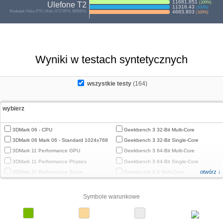
11681.851
(
100
%)
Ulefone T2
11316.43
(
100
%)
Mediatek Helio P70 | Mali-G72 MP3, 900MHz
4683.803
(
100
%)
Wyniki w testach syntetycznych
wszystkie testy
(164)
wybierz
3DMark 06 - CPU
Geekbench 3 32-Bit Multi-Core
3DMark 06 Mark 06 - Standard 1024x768
Geekbench 3 32-Bit Single-Core
3DMark 11 Performance GPU
Geekbench 3 64-Bit Multi-Core
3DMark 11 Performance Physics
Geekbench 3 64-Bit Single-Core
otwórz ↓
3DMark 11 Performance Score
Geekbench 4.0 Multi-Core
3DMark Cloud Gate Graphics
Geekbench 4.0 Single-Core
3DMark Cloud Gate Physics
Geekbench 4.4 Multi-Core
Symbole warunkowe
3DMark Cloud Gate Score
Geekbench 4.4 Single-Core
3DMark Fire Strike Standard Graphics
Geekbench 5 64-Bit Multi-Core