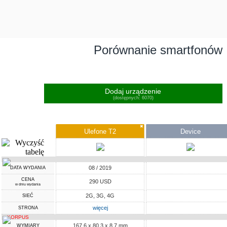
Porównanie smartfonów
Dodaj urządzenie
(dostępnych: 6070)
✖
Ulefone T2
Device
08 / 2019
DATA WYDANIA
CENA
290 USD
w dniu wydania
2G, 3G, 4G
SIEĆ
więcej
STRONA
KORPUS
167.6 x 80.3 x 8.7 mm
WYMIARY