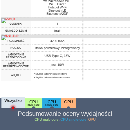
dwuzakresowe Wi-Fi
Wi-Fi Direct
Hotspot Wi-Fi
Bluetooth LE
Bluetooth A2DP
DŹWIĘK
1
GŁOŚNIKI
brak
GNIAZDO 3,5MM
ZASILANIE
4200 mAh
POJEMNOŚĆ
litowo-polimerowy, zintegrowany
RODZAJ
ŁADOWANIE
USB Type-C, 18W
PRZEWODOWE
ŁADOWANIE
jest, 10W
BEZPRZEWODOWE
• Szybkie ładowanie przewodowe
WIĘCEJ
• Szybkie ładowanie bezprzewodowe
Wszystko
CPU
CPU
GPU
multi-core
single-core
Podsumowanie oceny wydajności
CPU multi-core
,
CPU single-core
,
GPU