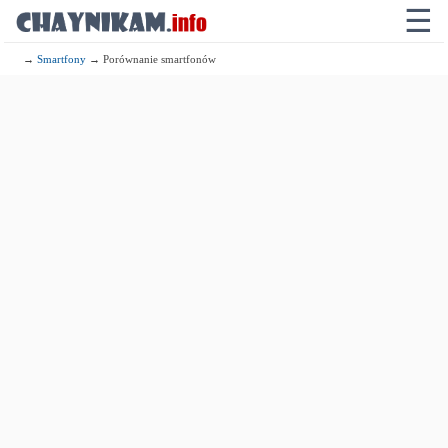
☰
→
Smartfony
→ Porównanie smartfonów