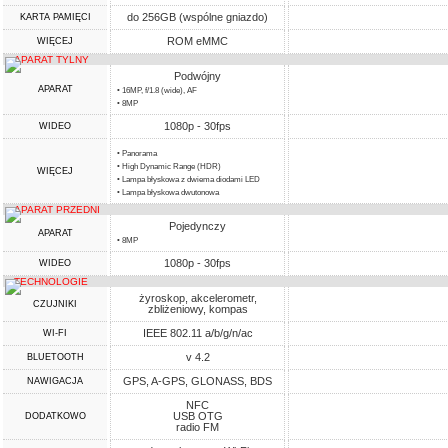
do 256GB (wspólne gniazdo)
KARTA PAMIĘCI
ROM eMMC
WIĘCEJ
APARAT TYLNY
Podwójny
APARAT
• 16MP, f/1.8 (wide), AF
• 8MP
1080p - 30fps
WIDEO
• Panorama
• High Dynamic Range (HDR)
WIĘCEJ
• Lampa błyskowa z dwiema diodami LED
• Lampa błyskowa dwutonowa
APARAT PRZEDNI
Pojedynczy
APARAT
• 8MP
1080p - 30fps
WIDEO
TECHNOLOGIE
żyroskop, akcelerometr,
CZUJNIKI
zbliżeniowy, kompas
IEEE 802.11 a/b/g/n/ac
WI-FI
v 4.2
BLUETOOTH
GPS, A-GPS, GLONASS, BDS
NAWIGACJA
NFC
USB OTG
DODATKOWO
radio FM