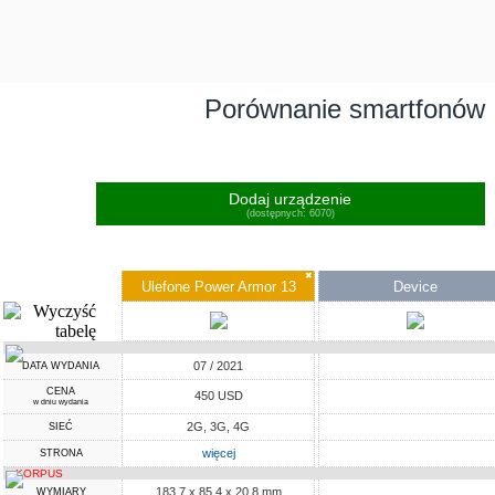
Porównanie smartfonów
Dodaj urządzenie
(dostępnych: 6070)
✖
Ulefone Power Armor 13
Device
07 / 2021
DATA WYDANIA
CENA
450 USD
w dniu wydania
2G, 3G, 4G
SIEĆ
więcej
STRONA
KORPUS
183.7 x 85.4 x 20.8 mm
WYMIARY