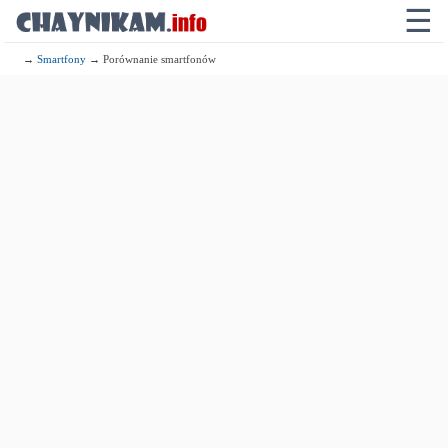
☰
→
Smartfony
→ Porównanie smartfonów