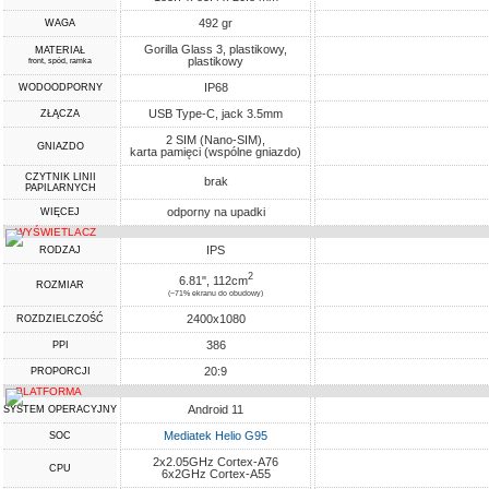
492 gr
WAGA
Gorilla Glass 3, plastikowy,
MATERIAŁ
plastikowy
front, spód, ramka
IP68
WODOODPORNY
USB Type-C, jack 3.5mm
ZŁĄCZA
2 SIM (Nano-SIM),
GNIAZDO
karta pamięci (wspólne gniazdo)
CZYTNIK LINII
brak
PAPILARNYCH
odporny na upadki
WIĘCEJ
WYŚWIETLACZ
IPS
RODZAJ
2
6.81", 112cm
ROZMIAR
(~71% ekranu do obudowy)
2400x1080
ROZDZIELCZOŚĆ
386
PPI
20:9
PROPORCJI
PLATFORMA
Android 11
SYSTEM OPERACYJNY
Mediatek Helio G95
SOC
2x2.05GHz Cortex-A76
CPU
6x2GHz Cortex-A55