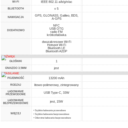
IEEE 802.11 a/b/g/n/ac
WI-FI
v 5
BLUETOOTH
GPS, GLONASS, Galileo, BDS,
NAWIGACJA
A-GPS
NFC
USB OTG
DODATKOWO
radio FM
krótkofalówka
dwuzakresowe Wi-Fi
Hotspot Wi-Fi
Bluetooth LE
Bluetooth A2DP
DŹWIĘK
1
GŁOŚNIKI
jest
GNIAZDO 3,5MM
ZASILANIE
13200 mAh
POJEMNOŚĆ
litowo-polimerowy, zintegrowany
RODZAJ
ŁADOWANIE
USB Type-C, 33W
PRZEWODOWE
ŁADOWANIE
jest, 15W
BEZPRZEWODOWE
• Szybkie ładowanie przewodowe
WIĘCEJ
• Szybkie ładowanie bezprzewodowe
• Odwrotne ładowanie bezprzewodowe