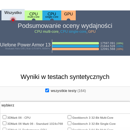
Wszystko
CPU
CPU
GPU
multi-core
single-core
Podsumowanie oceny wydajności
CPU multi-core
,
CPU single-core
,
GPU
17597.091
(
100
%)
Ulefone Power Armor 13
21644.528
(
100
%)
Mediatek Helio G95 | Mali-G76 MP4, 900MHz
12091.568
(
100
%)
Wyniki w testach syntetycznych
wszystkie testy
(164)
wybierz
3DMark 06 - CPU
Geekbench 3 32-Bit Multi-Core
3DMark 06 Mark 06 - Standard 1024x768
Geekbench 3 32-Bit Single-Core
3DMark 11 Performance GPU
Geekbench 3 64-Bit Multi-Core