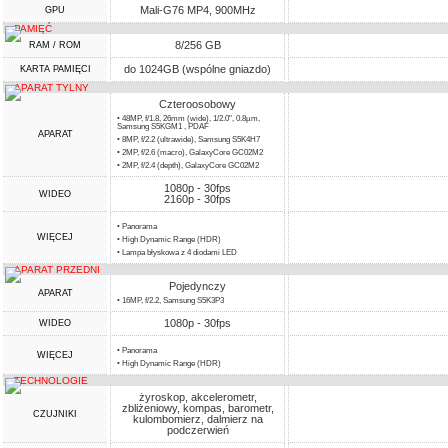
Mali-G76 MP4, 900MHz
GPU
PAMIĘĆ
8/256 GB
RAM / ROM
do 1024GB (wspólne gniazdo)
KARTA PAMIĘCI
APARAT TYLNY
Czteroosobowy
• 48MP, f/1.8, 26mm (wide), 1/2.0", 0.8µm,
Samsung S5KGM1 , PDAF
APARAT
• 8MP, f/2.2 (ultrawide), Samsung S5K4H7
• 2MP, f/2.6 (macro), GalaxyCore GC02M2
• 2MP, f/2.4 (depth), GalaxyCore GC02M2
1080p - 30fps
WIDEO
2160p - 30fps
• Panorama
WIĘCEJ
• High Dynamic Range (HDR)
• Lampa błyskowa z 4 diodami LED
APARAT PRZEDNI
Pojedynczy
APARAT
• 16MP, f/2.2, Samsung S5K3P3
1080p - 30fps
WIDEO
• Panorama
WIĘCEJ
• High Dynamic Range (HDR)
TECHNOLOGIE
żyroskop, akcelerometr,
zbliżeniowy, kompas, barometr,
CZUJNIKI
kulombomierz, dalmierz na
podczerwień