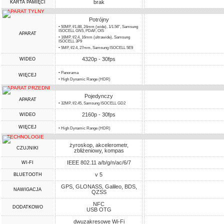
brak
KARTA PAMIĘCI
APARAT TYLNY
Potrójny
• 50MP, f/1.88, 24mm (wide), 1/1.56", Samsung
ISOCELL GN5, PDAF, OIS
APARAT
• 16MP, f/2.4, 16mm (ultrawide), Samsung
ISOCELL 3P9
• 5MP, f/2.4, 27mm, Samsung ISOCELL 5E9
4320p - 30fps
WIDEO
• Panorama
WIĘCEJ
• High Dynamic Range (HDR)
APARAT PRZEDNI
Pojedynczy
APARAT
• 32MP, f/2.45, Samsung ISOCELL GD2
2160p - 30fps
WIDEO
WIĘCEJ
• High Dynamic Range (HDR)
TECHNOLOGIE
żyroskop, akcelerometr,
CZUJNIKI
zbliżeniowy, kompas
IEEE 802.11 a/b/g/n/ac/6/7
WI-FI
v 5
BLUETOOTH
GPS, GLONASS, Galileo, BDS,
NAWIGACJA
QZSS
NFC
DODATKOWO
USB OTG
dwuzakresowe Wi-Fi