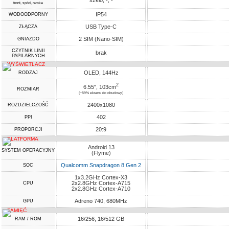
szkło, -, -
front, spód, ramka
IP54
WODOODPORNY
USB Type-C
ZŁĄCZA
2 SIM (Nano-SIM)
GNIAZDO
CZYTNIK LINII
brak
PAPILARNYCH
WYŚWIETLACZ
OLED, 144Hz
RODZAJ
2
6.55", 103cm
ROZMIAR
(~89% ekranu do obudowy)
2400x1080
ROZDZIELCZOŚĆ
402
PPI
20:9
PROPORCJI
PLATFORMA
Android 13
SYSTEM OPERACYJNY
(Flyme)
Qualcomm Snapdragon 8 Gen 2
SOC
1x3.2GHz Cortex-X3
2x2.8GHz Cortex-A715
CPU
2x2.8GHz Cortex-A710
Adreno 740, 680MHz
GPU
PAMIĘĆ
16/256, 16/512 GB
RAM / ROM