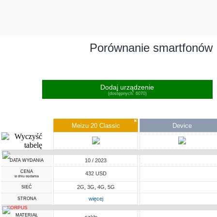
Porównanie smartfonów
Dodaj urządzenie
(dostępnych: 6070)
✖
Meizu 20 Classic
Device
10 / 2023
DATA WYDANIA
CENA
432 USD
w dniu wydania
2G, 3G, 4G, 5G
SIEĆ
więcej
STRONA
KORPUS
MATERIAŁ