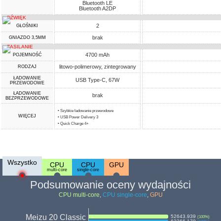
Bluetooth LE
Bluetooth A2DP
DŹWIĘK
2
GŁOŚNIKI
brak
GNIAZDO 3,5MM
ZASILANIE
4700 mAh
POJEMNOŚĆ
litowo-polimerowy, zintegrowany
RODZAJ
ŁADOWANIE
USB Type-C, 67W
PRZEWODOWE
ŁADOWANIE
brak
BEZPRZEWODOWE
• Szybkie ładowanie przewodowe
WIĘCEJ
• USB Power Delivery 3
• Quick Charge 4+
Wszystko
CPU
CPU
GPU
multi-core
single-core
Podsumowanie oceny wydajności
CPU multi-core
,
CPU single-core
,
GPU
Meizu 20 Classic
52643.939
(
100
%)