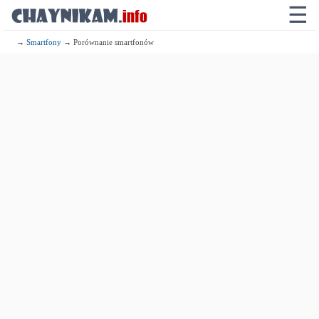
☰
→
Smartfony
→ Porównanie smartfonów