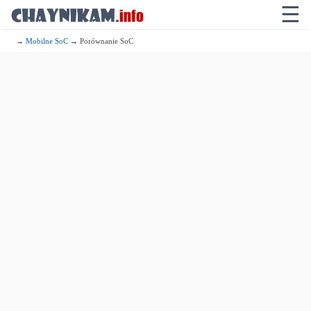
☰
→
Mobilne SoC
→ Porównanie SoC