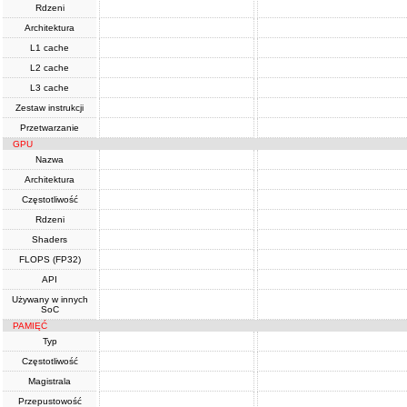
Rdzeni
Architektura
L1 cache
L2 cache
L3 cache
Zestaw instrukcji
Przetwarzanie
GPU
Nazwa
Architektura
Częstotliwość
Rdzeni
Shaders
FLOPS (FP32)
API
Używany w innych
SoC
PAMIĘĆ
Typ
Częstotliwość
Magistrala
Przepustowość