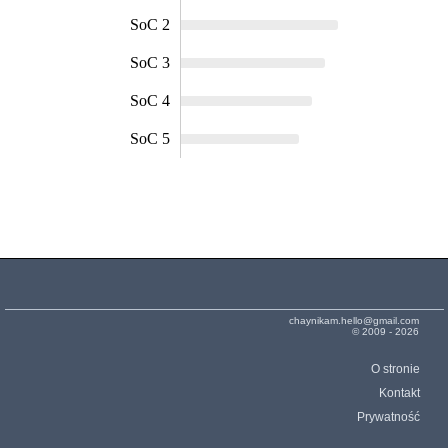
SoC 2
SoC 3
SoC 4
SoC 5
chaynikam.hello@gmail.com
© 2009 - 2026
O stronie
Kontakt
Prywatność