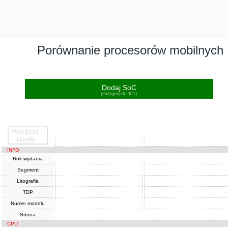
Porównanie procesorów mobilnych
Dodaj SoC
(dostępnych: 401)
Wyczyść
SoC
SoC
tabelę
INFO
Rok wydania
Segment
Litografia
TDP
Numer modelu
Strona
CPU