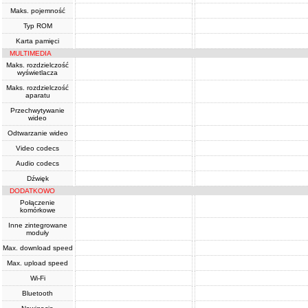
Maks. pojemność
Typ ROM
Karta pamięci
MULTIMEDIA
Maks. rozdzielczość
wyświetlacza
Maks. rozdzielczość
aparatu
Przechwytywanie
wideo
Odtwarzanie wideo
Video codecs
Audio codecs
Dźwięk
DODATKOWO
Połączenie
komórkowe
Inne zintegrowane
moduły
Max. download speed
Max. upload speed
Wi-Fi
Bluetooth