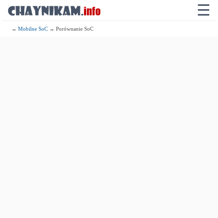
☰
→
Mobilne SoC
→ Porównanie SoC