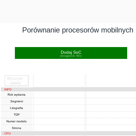
Porównanie procesorów mobilnych
Dodaj SoC
(dostępnych: 401)
Wyczyść
SoC
SoC
tabelę
INFO
Rok wydania
Segment
Litografia
TDP
Numer modelu
Strona
CPU