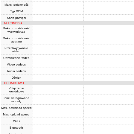
Maks. pojemność
Typ ROM
Karta pamięci
MULTIMEDIA
Maks. rozdzielczość
wyświetlacza
Maks. rozdzielczość
aparatu
Przechwytywanie
wideo
Odtwarzanie wideo
Video codecs
Audio codecs
Dźwięk
DODATKOWO
Połączenie
komórkowe
Inne zintegrowane
moduły
Max. download speed
Max. upload speed
Wi-Fi
Bluetooth