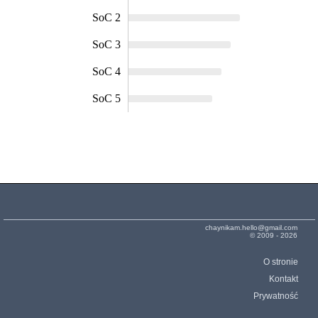
SoC 2
SoC 3
SoC 4
SoC 5
chaynikam.hello@gmail.com
© 2009 - 2026
O stronie
Kontakt
Prywatność