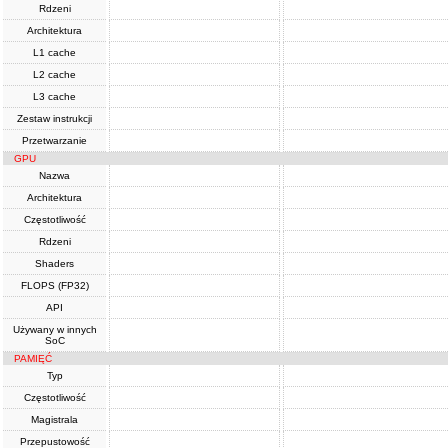
Rdzeni
Architektura
L1 cache
L2 cache
L3 cache
Zestaw instrukcji
Przetwarzanie
GPU
Nazwa
Architektura
Częstotliwość
Rdzeni
Shaders
FLOPS (FP32)
API
Używany w innych
SoC
PAMIĘĆ
Typ
Częstotliwość
Magistrala
Przepustowość