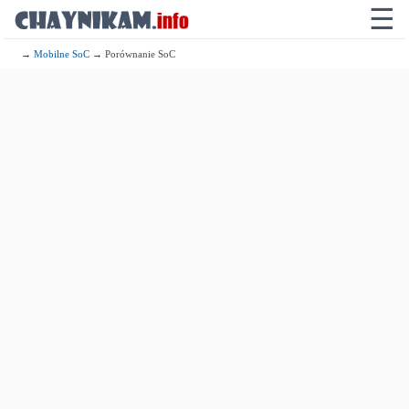
☰
→
Mobilne SoC
→ Porównanie SoC