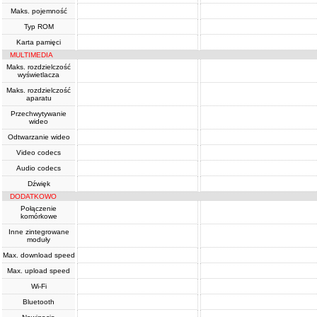
Maks. pojemność
Typ ROM
Karta pamięci
MULTIMEDIA
Maks. rozdzielczość
wyświetlacza
Maks. rozdzielczość
aparatu
Przechwytywanie
wideo
Odtwarzanie wideo
Video codecs
Audio codecs
Dźwięk
DODATKOWO
Połączenie
komórkowe
Inne zintegrowane
moduły
Max. download speed
Max. upload speed
Wi-Fi
Bluetooth