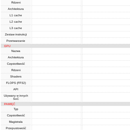
Rdzeni
Architektura
L1 cache
L2 cache
L3 cache
Zestaw instrukcji
Przetwarzanie
GPU
Nazwa
Architektura
Częstotliwość
Rdzeni
Shaders
FLOPS (FP32)
API
Używany w innych
SoC
PAMIĘĆ
Typ
Częstotliwość
Magistrala
Przepustowość