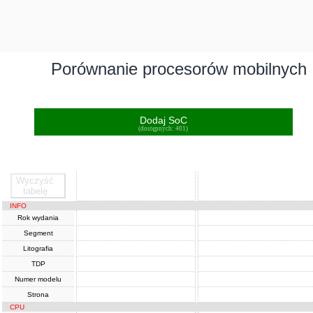
Porównanie procesorów mobilnych
Dodaj SoC
(dostępnych: 401)
Wyczyść
SoC
SoC
tabelę
INFO
Rok wydania
Segment
Litografia
TDP
Numer modelu
Strona
CPU