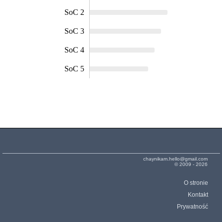
SoC 2
SoC 3
SoC 4
SoC 5
chaynikam.hello@gmail.com
© 2009 - 2026
O stronie
Kontakt
Prywatność