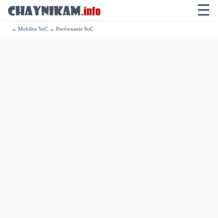
☰
→
Mobilne SoC
→ Porównanie SoC