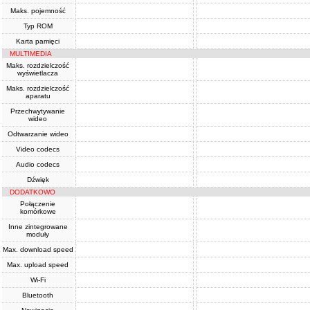
Maks. pojemność
Typ ROM
Karta pamięci
MULTIMEDIA
Maks. rozdzielczość
wyświetlacza
Maks. rozdzielczość
aparatu
Przechwytywanie
wideo
Odtwarzanie wideo
Video codecs
Audio codecs
Dźwięk
DODATKOWO
Połączenie
komórkowe
Inne zintegrowane
moduły
Max. download speed
Max. upload speed
Wi-Fi
Bluetooth