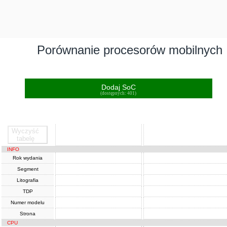
Porównanie procesorów mobilnych
Dodaj SoC
(dostępnych: 401)
Wyczyść
SoC
SoC
tabelę
INFO
Rok wydania
Segment
Litografia
TDP
Numer modelu
Strona
CPU