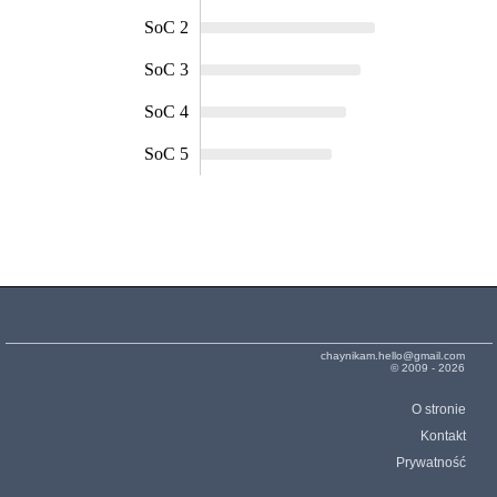
SoC 2
SoC 3
SoC 4
SoC 5
chaynikam.hello@gmail.com
© 2009 - 2026
O stronie
Kontakt
Prywatność