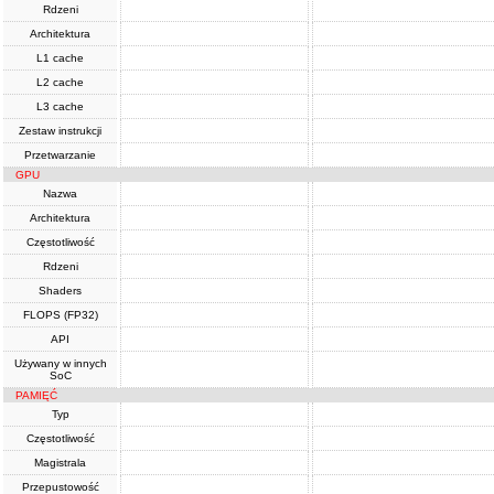
Rdzeni
Architektura
L1 cache
L2 cache
L3 cache
Zestaw instrukcji
Przetwarzanie
GPU
Nazwa
Architektura
Częstotliwość
Rdzeni
Shaders
FLOPS (FP32)
API
Używany w innych
SoC
PAMIĘĆ
Typ
Częstotliwość
Magistrala
Przepustowość