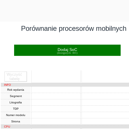
Porównanie procesorów mobilnych
Dodaj SoC
(dostępnych: 401)
Wyczyść
SoC
SoC
tabelę
INFO
Rok wydania
Segment
Litografia
TDP
Numer modelu
Strona
CPU