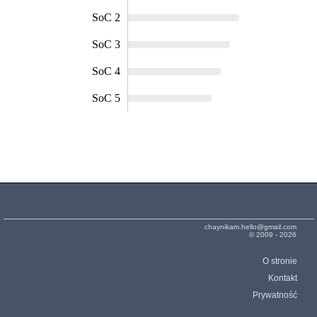
SoC 2
SoC 3
SoC 4
SoC 5
chaynikam.hello@gmail.com
© 2009 - 2026
O stronie
Kontakt
Prywatność