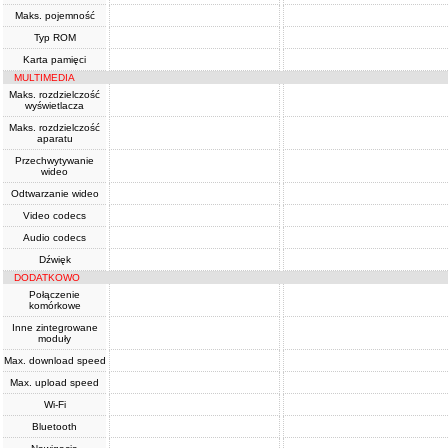
Maks. pojemność
Typ ROM
Karta pamięci
MULTIMEDIA
Maks. rozdzielczość
wyświetlacza
Maks. rozdzielczość
aparatu
Przechwytywanie
wideo
Odtwarzanie wideo
Video codecs
Audio codecs
Dźwięk
DODATKOWO
Połączenie
komórkowe
Inne zintegrowane
moduły
Max. download speed
Max. upload speed
Wi-Fi
Bluetooth