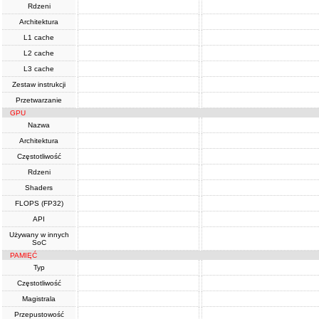
Rdzeni
Architektura
L1 cache
L2 cache
L3 cache
Zestaw instrukcji
Przetwarzanie
GPU
Nazwa
Architektura
Częstotliwość
Rdzeni
Shaders
FLOPS (FP32)
API
Używany w innych
SoC
PAMIĘĆ
Typ
Częstotliwość
Magistrala
Przepustowość