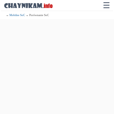
☰
→
Mobilne SoC
→ Porównanie SoC