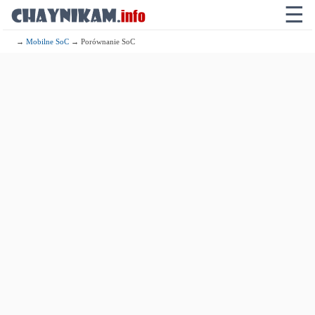
☰
→
Mobilne SoC
→ Porównanie SoC