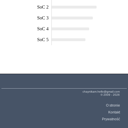
SoC 2
SoC 3
SoC 4
SoC 5
chaynikam.hello@gmail.com
© 2009 - 2026
O stronie
Kontakt
Prywatność