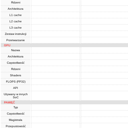
Rdzeni
Architektura
L1 cache
L2 cache
L3 cache
Zestaw instrukcji
Przetwarzanie
GPU
Nazwa
Architektura
Częstotliwość
Rdzeni
Shaders
FLOPS (FP32)
API
Używany w innych
SoC
PAMIĘĆ
Typ
Częstotliwość
Magistrala
Przepustowość