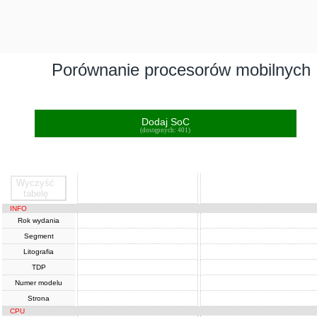
Porównanie procesorów mobilnych
Dodaj SoC
(dostępnych: 401)
Wyczyść
SoC
SoC
tabelę
INFO
Rok wydania
Segment
Litografia
TDP
Numer modelu
Strona
CPU