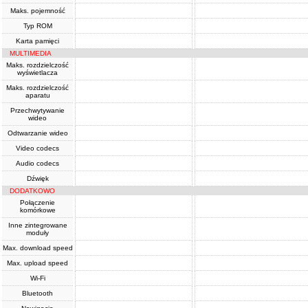
Maks. pojemność
Typ ROM
Karta pamięci
MULTIMEDIA
Maks. rozdzielczość
wyświetlacza
Maks. rozdzielczość
aparatu
Przechwytywanie
wideo
Odtwarzanie wideo
Video codecs
Audio codecs
Dźwięk
DODATKOWO
Połączenie
komórkowe
Inne zintegrowane
moduły
Max. download speed
Max. upload speed
Wi-Fi
Bluetooth