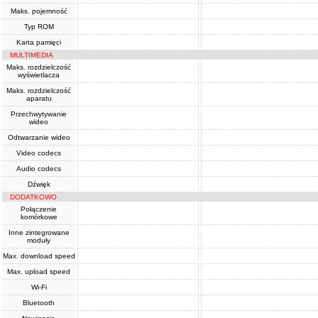
Maks. pojemność
Typ ROM
Karta pamięci
MULTIMEDIA
Maks. rozdzielczość
wyświetlacza
Maks. rozdzielczość
aparatu
Przechwytywanie
wideo
Odtwarzanie wideo
Video codecs
Audio codecs
Dźwięk
DODATKOWO
Połączenie
komórkowe
Inne zintegrowane
moduły
Max. download speed
Max. upload speed
Wi-Fi
Bluetooth