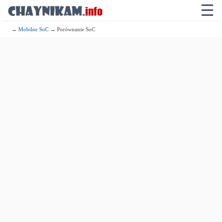
☰
→
Mobilne SoC
→ Porównanie SoC