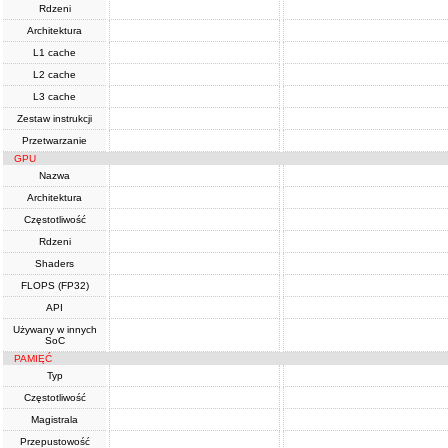
Rdzeni
Architektura
L1 cache
L2 cache
L3 cache
Zestaw instrukcji
Przetwarzanie
GPU
Nazwa
Architektura
Częstotliwość
Rdzeni
Shaders
FLOPS (FP32)
API
Używany w innych
SoC
PAMIĘĆ
Typ
Częstotliwość
Magistrala
Przepustowość