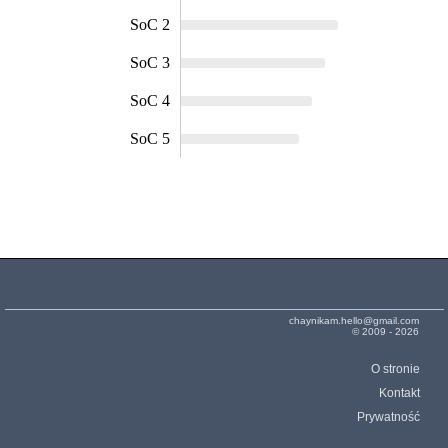
SoC 2
SoC 3
SoC 4
SoC 5
chaynikam.hello@gmail.com
© 2009 - 2026
O stronie
Kontakt
Prywatność