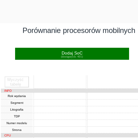
Porównanie procesorów mobilnych
Dodaj SoC
(dostępnych: 401)
Wyczyść
SoC
SoC
tabelę
INFO
Rok wydania
Segment
Litografia
TDP
Numer modelu
Strona
CPU