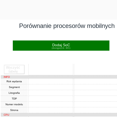
Porównanie procesorów mobilnych
Dodaj SoC
(dostępnych: 401)
Wyczyść
SoC
SoC
tabelę
INFO
Rok wydania
Segment
Litografia
TDP
Numer modelu
Strona
CPU