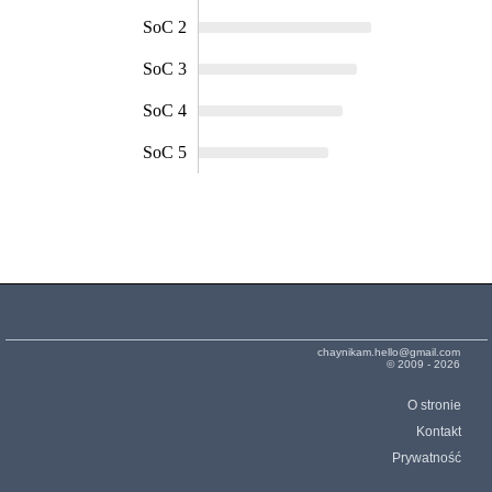
SoC 2
SoC 3
SoC 4
SoC 5
chaynikam.hello@gmail.com
© 2009 - 2026
O stronie
Kontakt
Prywatność