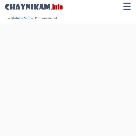
☰
→
Mobilne SoC
→ Porównanie SoC