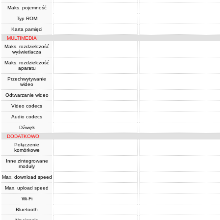
Maks. pojemność
Typ ROM
Karta pamięci
MULTIMEDIA
Maks. rozdzielczość
wyświetlacza
Maks. rozdzielczość
aparatu
Przechwytywanie
wideo
Odtwarzanie wideo
Video codecs
Audio codecs
Dźwięk
DODATKOWO
Połączenie
komórkowe
Inne zintegrowane
moduły
Max. download speed
Max. upload speed
Wi-Fi
Bluetooth