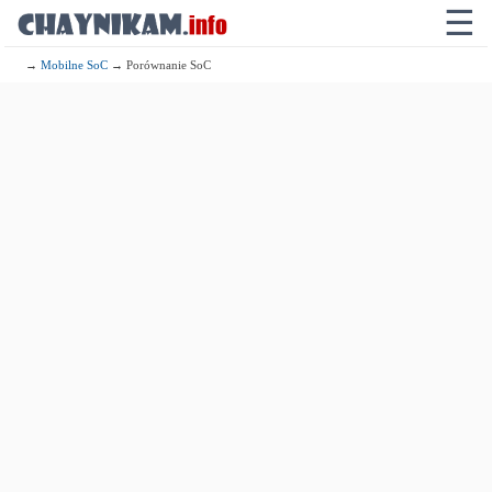
☰
→
Mobilne SoC
→ Porównanie SoC