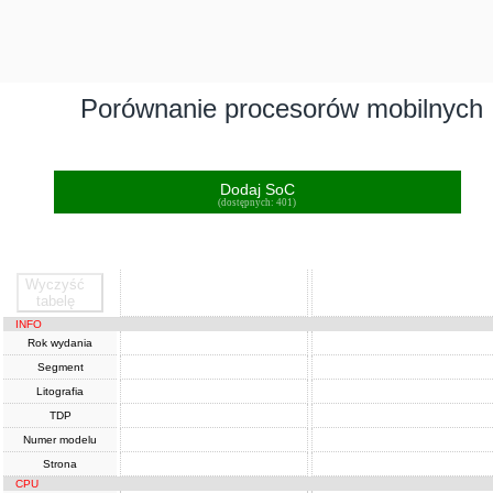
Porównanie procesorów mobilnych
Dodaj SoC
(dostępnych: 401)
Wyczyść
SoC
SoC
tabelę
INFO
Rok wydania
Segment
Litografia
TDP
Numer modelu
Strona
CPU