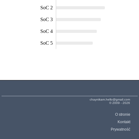
SoC 2
SoC 3
SoC 4
SoC 5
chaynikam.hello@gmail.com
© 2009 - 2026
O stronie
Kontakt
Prywatność