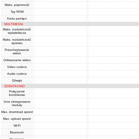
Maks. pojemność
Typ ROM
Karta pamięci
MULTIMEDIA
Maks. rozdzielczość
wyświetlacza
Maks. rozdzielczość
aparatu
Przechwytywanie
wideo
Odtwarzanie wideo
Video codecs
Audio codecs
Dźwięk
DODATKOWO
Połączenie
komórkowe
Inne zintegrowane
moduły
Max. download speed
Max. upload speed
Wi-Fi
Bluetooth