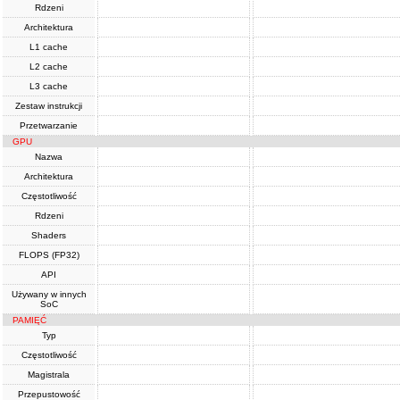
Rdzeni
Architektura
L1 cache
L2 cache
L3 cache
Zestaw instrukcji
Przetwarzanie
GPU
Nazwa
Architektura
Częstotliwość
Rdzeni
Shaders
FLOPS (FP32)
API
Używany w innych
SoC
PAMIĘĆ
Typ
Częstotliwość
Magistrala
Przepustowość