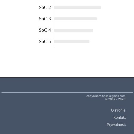
SoC 2
SoC 3
SoC 4
SoC 5
chaynikam.hello@gmail.com
© 2009 - 2026
O stronie
Kontakt
Prywatność