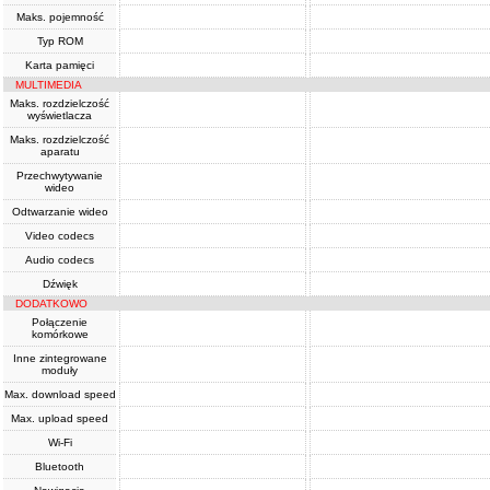
Maks. pojemność
Typ ROM
Karta pamięci
MULTIMEDIA
Maks. rozdzielczość
wyświetlacza
Maks. rozdzielczość
aparatu
Przechwytywanie
wideo
Odtwarzanie wideo
Video codecs
Audio codecs
Dźwięk
DODATKOWO
Połączenie
komórkowe
Inne zintegrowane
moduły
Max. download speed
Max. upload speed
Wi-Fi
Bluetooth