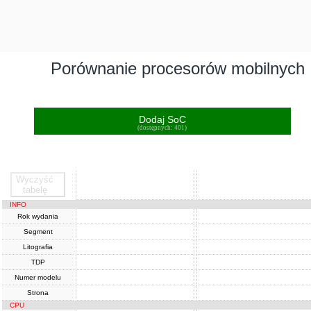
Porównanie procesorów mobilnych
Dodaj SoC
(dostępnych: 401)
Wyczyść
SoC
SoC
tabelę
INFO
Rok wydania
Segment
Litografia
TDP
Numer modelu
Strona
CPU