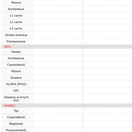
Rdzeni
Architektura
L1 cache
L2 cache
L3 cache
Zestaw instrukcji
Przetwarzanie
GPU
Nazwa
Architektura
Częstotliwość
Rdzeni
Shaders
FLOPS (FP32)
API
Używany w innych
SoC
PAMIĘĆ
Typ
Częstotliwość
Magistrala
Przepustowość