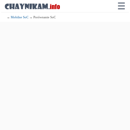
☰
→
Mobilne SoC
→ Porównanie SoC