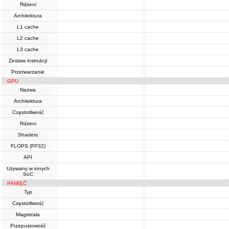
Rdzeni
Architektura
L1 cache
L2 cache
L3 cache
Zestaw instrukcji
Przetwarzanie
GPU
Nazwa
Architektura
Częstotliwość
Rdzeni
Shaders
FLOPS (FP32)
API
Używany w innych
SoC
PAMIĘĆ
Typ
Częstotliwość
Magistrala
Przepustowość