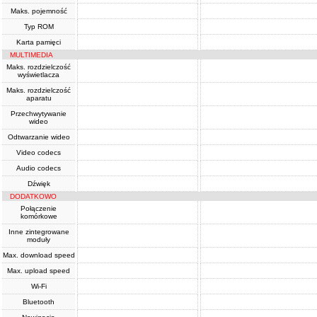
Maks. pojemność
Typ ROM
Karta pamięci
MULTIMEDIA
Maks. rozdzielczość
wyświetlacza
Maks. rozdzielczość
aparatu
Przechwytywanie
wideo
Odtwarzanie wideo
Video codecs
Audio codecs
Dźwięk
DODATKOWO
Połączenie
komórkowe
Inne zintegrowane
moduły
Max. download speed
Max. upload speed
Wi-Fi
Bluetooth