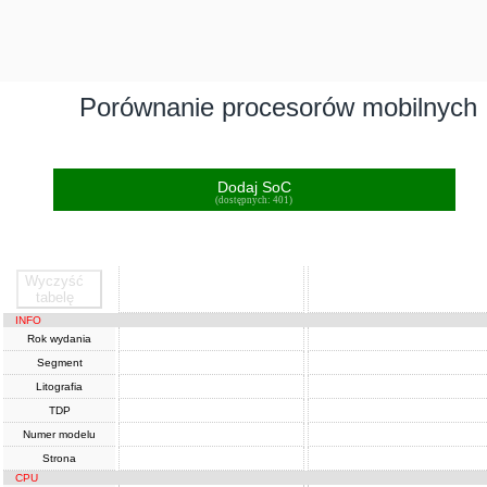
Porównanie procesorów mobilnych
Dodaj SoC
(dostępnych: 401)
Wyczyść
SoC
SoC
tabelę
INFO
Rok wydania
Segment
Litografia
TDP
Numer modelu
Strona
CPU