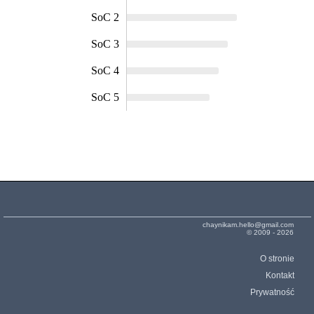
SoC 2
SoC 3
SoC 4
SoC 5
chaynikam.hello@gmail.com
© 2009 - 2026
O stronie
Kontakt
Prywatność