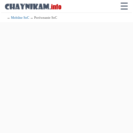
☰
→
Mobilne SoC
→ Porównanie SoC