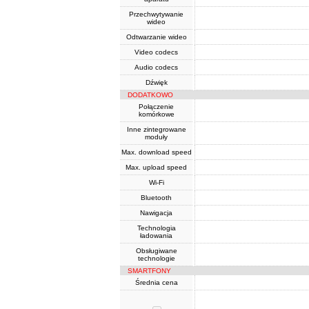
Przechwytywanie
wideo
Odtwarzanie wideo
Video codecs
Audio codecs
Dźwięk
DODATKOWO
Połączenie
komórkowe
Inne zintegrowane
moduły
Max. download speed
Max. upload speed
Wi-Fi
Bluetooth
Nawigacja
Technologia
ładowania
Obsługiwane
technologie
SMARTFONY
Średnia cena