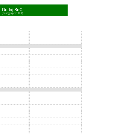
Dodaj SoC
(dostępnych: 401)
SoC
SoC