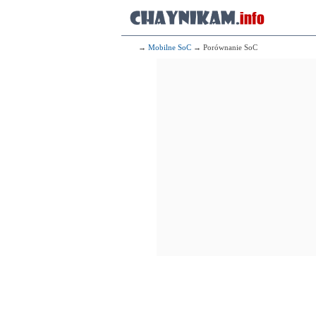
→
Mobilne SoC
→ Porównanie SoC