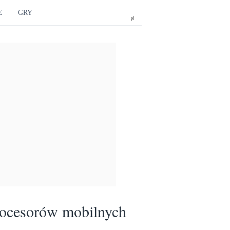
E
GRY
pl
rocesorów mobilnych