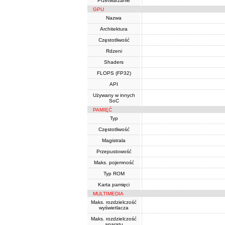
Przetwarzanie
GPU
Nazwa
Architektura
Częstotliwość
Rdzeni
Shaders
FLOPS (FP32)
API
Używany w innych
SoC
PAMIĘĆ
Typ
Częstotliwość
Magistrala
Przepustowość
Maks. pojemność
Typ ROM
Karta pamięci
MULTIMEDIA
Maks. rozdzielczość
wyświetlacza
Maks. rozdzielczość
aparatu