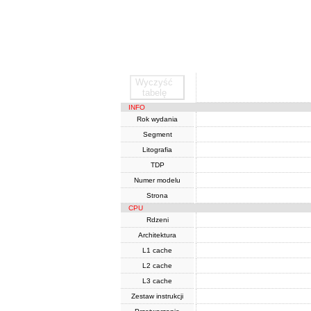
Wyczyść
SoC
tabelę
INFO
Rok wydania
Segment
Litografia
TDP
Numer modelu
Strona
CPU
Rdzeni
Architektura
L1 cache
L2 cache
L3 cache
Zestaw instrukcji