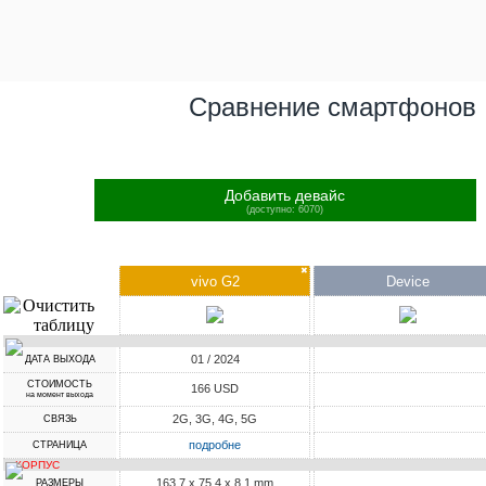
Сравнение смартфонов
Добавить девайс
(доступно: 6070)
✖
vivo G2
Device
01 / 2024
ДАТА ВЫХОДА
СТОИМОСТЬ
166 USD
на момент выхода
2G, 3G, 4G, 5G
СВЯЗЬ
подробне
СТРАНИЦА
КОРПУС
163.7 x 75.4 x 8.1 mm
РАЗМЕРЫ