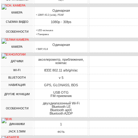
ОСН. КАМЕРА
Одинарная
КАМЕРА
• 13MP, f/2.2 (wide), PDAF
1080p - 30fps
СЪЕМКА ВИДЕО
• LED-вспышка
ОСОБЕННОСТИ
• Панорама
СЕЛФИ КАМЕРА
Одинарная
КАМЕРА
• 5MP, f/1.8
ТЕХНОЛОГИИ
акселерометр, приближения,
ДАТЧИКИ
компас
IEEE 802.11 a/b/g/n/ac
WI-FI
v 5
BLUETOOTH
GPS, GLONASS, BDS
НАВИГАЦИЯ
USB OTG
ДРУГИЕ ФУНКЦИИ
FM-приемник
двухдиапазонный Wi-Fi
Bluetooth LE
ОСОБЕННОСТИ
Bluetooth aptX
Bluetooth A2DP
ЗВУК
1
ДИНАМИКИ
есть
JACK 3.5MM
БАТАРЕЯ