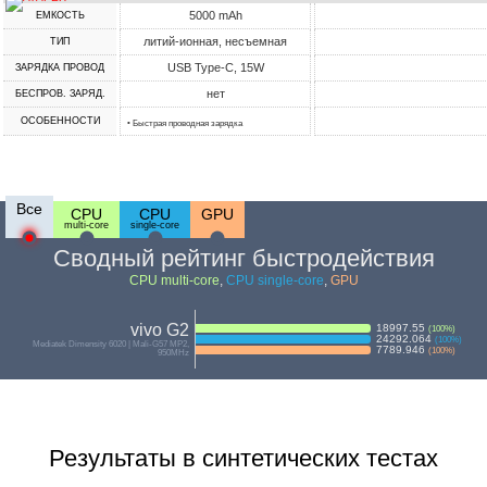
5000 mAh
ЕМКОСТЬ
литий-ионная, несъемная
ТИП
USB Type-C, 15W
ЗАРЯДКА ПРОВОД
нет
БЕСПРОВ. ЗАРЯД.
ОСОБЕННОСТИ
• Быстрая проводная зарядка
Все
CPU
CPU
GPU
multi-core
single-core
Сводный рейтинг быстродействия
CPU multi-core
,
CPU single-core
,
GPU
vivo G2
18997.55
(
100
%)
24292.064
(
100
%)
Mediatek Dimensity 6020 | Mali-G57 MP2,
7789.946
(
100
%)
950MHz
Результаты в синтетических тестах