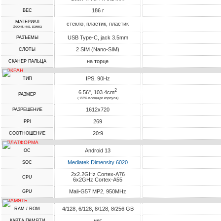
186 г
ВЕС
МАТЕРИАЛ
стекло, пластик, пластик
фронт, низ, рамка
USB Type-C, jack 3.5mm
РАЗЪЕМЫ
2 SIM (Nano-SIM)
СЛОТЫ
на торце
СКАНЕР ПАЛЬЦА
ЭКРАН
IPS, 90Hz
ТИП
2
6.56", 103.4cm
РАЗМЕР
(~83% площади корпуса)
1612x720
РАЗРЕШЕНИЕ
269
PPI
20:9
СООТНОШЕНИЕ
ПЛАТФОРМА
Android 13
ОС
Mediatek Dimensity 6020
SOC
2x2.2GHz Cortex-A76
CPU
6x2GHz Cortex-A55
Mali-G57 MP2, 950MHz
GPU
ПАМЯТЬ
4/128, 6/128, 8/128, 8/256 GB
RAM / ROM
нет
КАРТА ПАМЯТИ