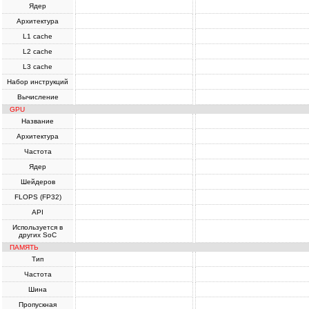
Ядер
Архитектура
L1 cache
L2 cache
L3 cache
Набор инструкций
Вычисление
GPU
Название
Архитектура
Частота
Ядер
Шейдеров
FLOPS (FP32)
API
Используется в
других SoC
ПАМЯТЬ
Тип
Частота
Шина
Пропускная