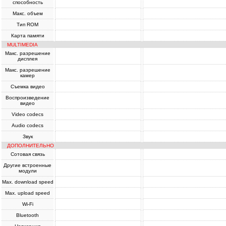
способность
Макс. объем
Тип ROM
Карта памяти
MULTIMEDIA
Макс. разрешение
дисплея
Макс. разрешение
камер
Съемка видео
Воспроизведение
видео
Video codecs
Audio codecs
Звук
ДОПОЛНИТЕЛЬНО
Сотовая связь
Другие встроенные
модули
Max. download speed
Max. upload speed
Wi-Fi
Bluetooth