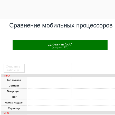
Сравнение мобильных процессоров
Добавить SoC
(доступно: 401)
Очистить
SoC
SoC
таблицу
INFO
Год выхода
Сегмент
Техпроцесс
TDP
Номер модели
Страница
CPU