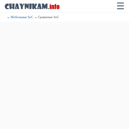
☰
→
Мобильные SoC
→ Сравнение SoC