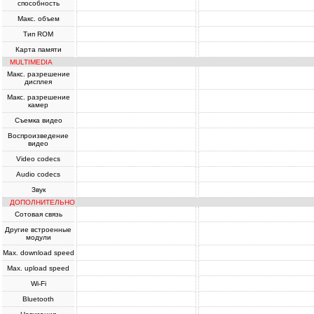
способность
Макс. объем
Тип ROM
Карта памяти
MULTIMEDIA
Макс. разрешение
дисплея
Макс. разрешение
камер
Съемка видео
Воспроизведение
видео
Video codecs
Audio codecs
Звук
ДОПОЛНИТЕЛЬНО
Сотовая связь
Другие встроенные
модули
Max. download speed
Max. upload speed
Wi-Fi
Bluetooth