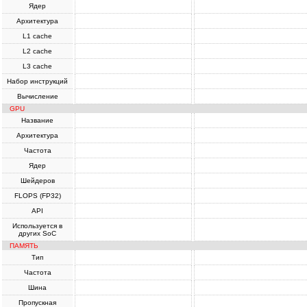
Ядер
Архитектура
L1 cache
L2 cache
L3 cache
Набор инструкций
Вычисление
GPU
Название
Архитектура
Частота
Ядер
Шейдеров
FLOPS (FP32)
API
Используется в
других SoC
ПАМЯТЬ
Тип
Частота
Шина
Пропускная