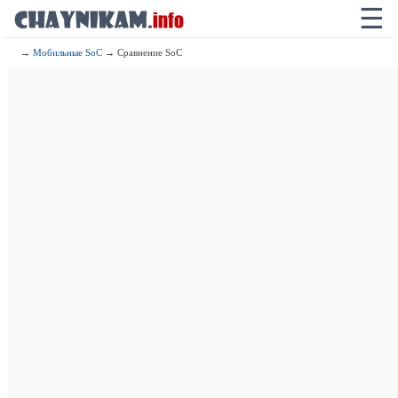
☰
→
Мобильные SoC
→ Сравнение SoC