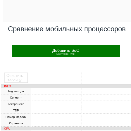
Сравнение мобильных процессоров
Добавить SoC
(доступно: 401)
Очистить
SoC
SoC
таблицу
INFO
Год выхода
Сегмент
Техпроцесс
TDP
Номер модели
Страница
CPU