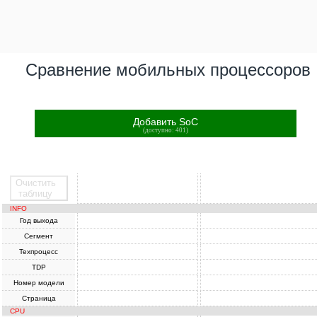
Сравнение мобильных процессоров
Добавить SoC
(доступно: 401)
Очистить
SoC
SoC
таблицу
INFO
Год выхода
Сегмент
Техпроцесс
TDP
Номер модели
Страница
CPU