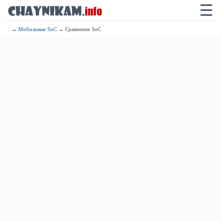
☰
→
Мобильные SoC
→ Сравнение SoC