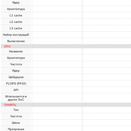
Ядер
Архитектура
L1 cache
L2 cache
L3 cache
Набор инструкций
Вычисление
GPU
Название
Архитектура
Частота
Ядер
Шейдеров
FLOPS (FP32)
API
Используется в
других SoC
ПАМЯТЬ
Тип
Частота
Шина
Пропускная