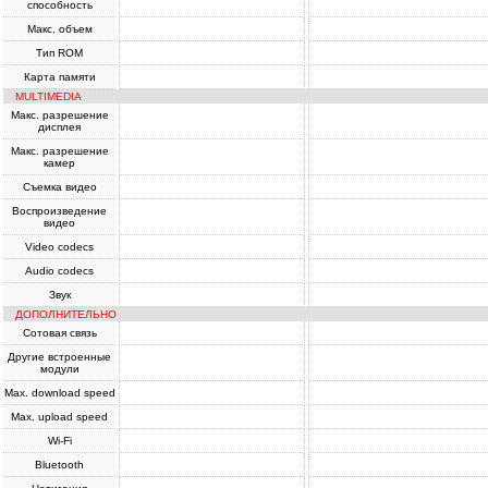
способность
Макс. объем
Тип ROM
Карта памяти
MULTIMEDIA
Макс. разрешение
дисплея
Макс. разрешение
камер
Съемка видео
Воспроизведение
видео
Video codecs
Audio codecs
Звук
ДОПОЛНИТЕЛЬНО
Сотовая связь
Другие встроенные
модули
Max. download speed
Max. upload speed
Wi-Fi
Bluetooth