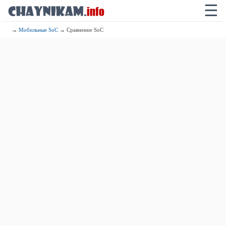
☰
→
Мобильные SoC
→ Сравнение SoC