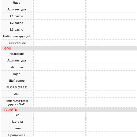
Ядер
Архитектура
L1 cache
L2 cache
L3 cache
Набор инструкций
Вычисление
GPU
Название
Архитектура
Частота
Ядер
Шейдеров
FLOPS (FP32)
API
Используется в
других SoC
ПАМЯТЬ
Тип
Частота
Шина
Пропускная