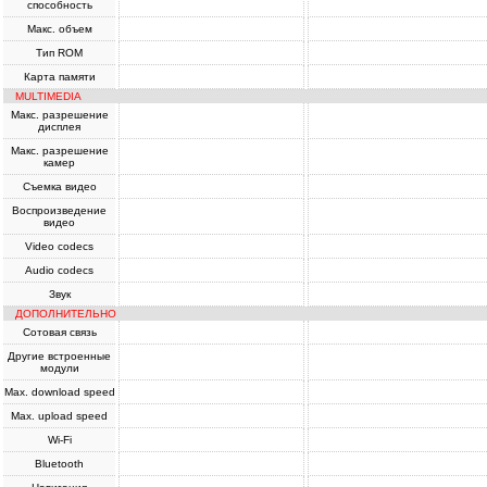
способность
Макс. объем
Тип ROM
Карта памяти
MULTIMEDIA
Макс. разрешение
дисплея
Макс. разрешение
камер
Съемка видео
Воспроизведение
видео
Video codecs
Audio codecs
Звук
ДОПОЛНИТЕЛЬНО
Сотовая связь
Другие встроенные
модули
Max. download speed
Max. upload speed
Wi-Fi
Bluetooth