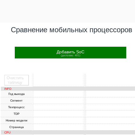
Сравнение мобильных процессоров
Добавить SoC
(доступно: 401)
Очистить
SoC
SoC
таблицу
INFO
Год выхода
Сегмент
Техпроцесс
TDP
Номер модели
Страница
CPU