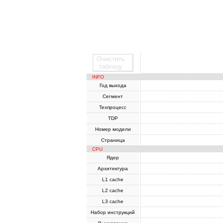
Очистить
SoC
таблицу
INFO
Год выхода
Сегмент
Техпроцесс
TDP
Номер модели
Страница
CPU
Ядер
Архитектура
L1 cache
L2 cache
L3 cache
Набор инструкций