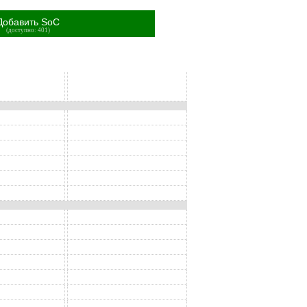
Добавить SoC
(доступно: 401)
SoC
SoC