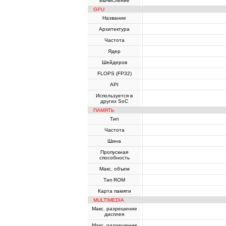
Вычисление
GPU
Название
Архитектура
Частота
Ядер
Шейдеров
FLOPS (FP32)
API
Используется в
других SoC
ПАМЯТЬ
Тип
Частота
Шина
Пропускная
способность
Макс. объем
Тип ROM
Карта памяти
MULTIMEDIA
Макс. разрешение
дисплея
Макс. разрешение