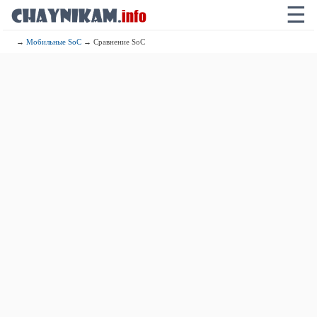
☰
→
Мобильные SoC
→ Сравнение SoC