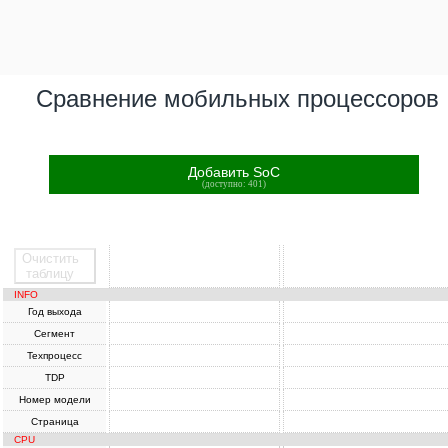
Сравнение мобильных процессоров
Добавить SoC
(доступно: 401)
Очистить
SoC
SoC
таблицу
INFO
Год выхода
Сегмент
Техпроцесс
TDP
Номер модели
Страница
CPU