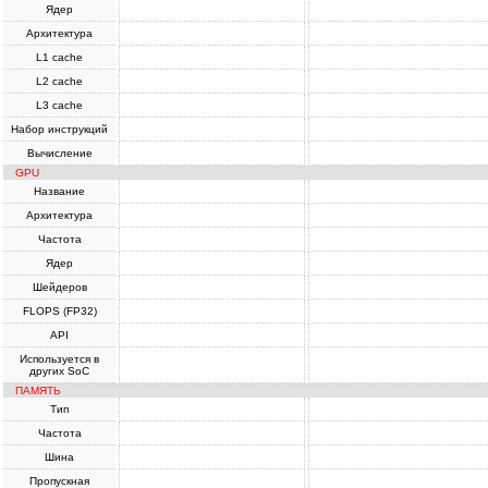
Ядер
Архитектура
L1 cache
L2 cache
L3 cache
Набор инструкций
Вычисление
GPU
Название
Архитектура
Частота
Ядер
Шейдеров
FLOPS (FP32)
API
Используется в
других SoC
ПАМЯТЬ
Тип
Частота
Шина
Пропускная