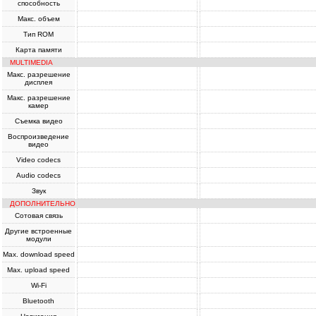
способность
Макс. объем
Тип ROM
Карта памяти
MULTIMEDIA
Макс. разрешение
дисплея
Макс. разрешение
камер
Съемка видео
Воспроизведение
видео
Video codecs
Audio codecs
Звук
ДОПОЛНИТЕЛЬНО
Сотовая связь
Другие встроенные
модули
Max. download speed
Max. upload speed
Wi-Fi
Bluetooth