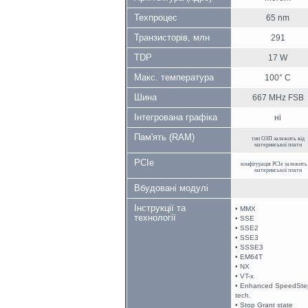
Техпроцес
65 nm
Транзисторів, млн
291
TDP
17 W
Макс. температура
100° C
Шина
667 MHz FSB
Інтегрована графіка
ні
Пам'ять (RAM)
тип ОЗП залежить від
материнської плати
PCIe
конфігурація PCIe залежить
материнської плати
Вбудовані модулі
Інструкції та
• MMX
технології
• SSE
• SSE2
• SSE3
• SSSE3
• EM64T
• NX
• VT-x
• Enhanced SpeedSte
tech.
• Stop Grant state