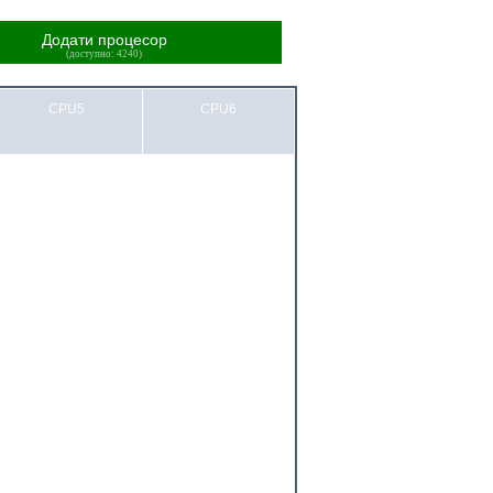
Додати процесор
(доступно: 4240)
CPU5
CPU6