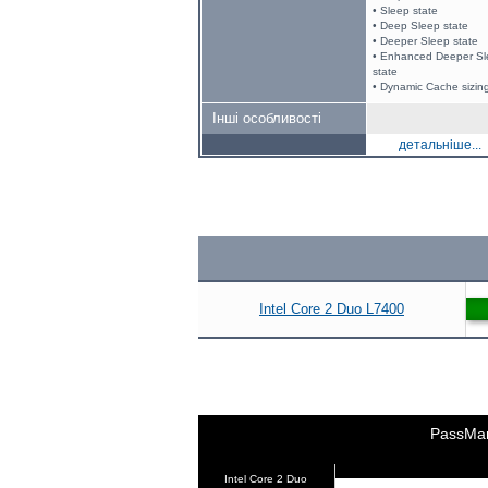
• Sleep state
• Deep Sleep state
• Deeper Sleep state
• Enhanced Deeper S
state
• Dynamic Cache sizin
Інші особливості
детальніше...
Intel Core 2 Duo L7400
PassMa
Intel Core 2 Duo