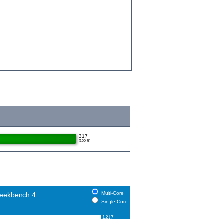
317
(100 %)
Multi-Core
eekbench 4
Single-Core
1217