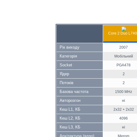
Core 2 Duo L74
Рік виходу
2007
Категорія
Мобільний
Socket
PGA478
Ядер
2
Потоків
2
Базова частота
1500 MHz
Авторозгон
ні
Кеш L1, КБ
2x32 + 2x32
Кеш L2, КБ
4096
Кеш L3, КБ
ні
Архітектура (ядро)
Merom