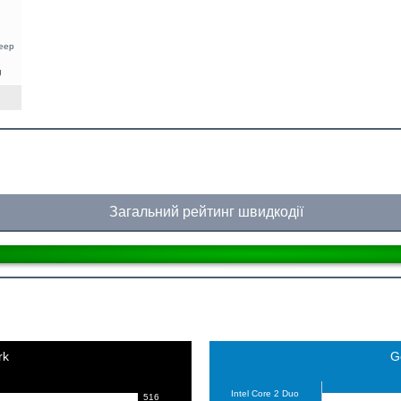
leep
g
Загальний рейтинг швидкодії
rk
G
Intel Core 2 Duo
516