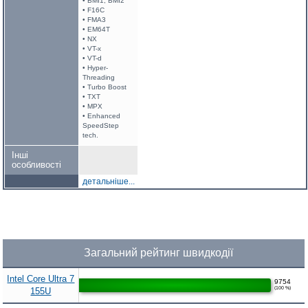
• BMI1, BMI2
• F16C
• FMA3
• EM64T
• NX
• VT-x
• VT-d
• Hyper-
Threading
• Turbo Boost
• TXT
• MPX
• Enhanced
SpeedStep
tech.
Інші
особливості
детальніше...
Загальний рейтинг швидкодії
Intel Core Ultra 7
9754
(100 %)
155U