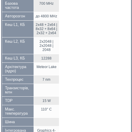
Базова
700 MHz
частота
Авторозгон
до 4800 MHz
Кеш L1, КБ
2x48 + 2x64 |
8x32 + 8x64 |
2x32 + 2x64
Кеш L2, КБ
2x2048 |
2x2048 |
2048
Кеш L3, КБ
12288
Архітектура
Meteor Lake
(ядро)
Техпроцес
7 nm
Транзисторів,
млн
TDP
15 W
Макс.
110° C
температура
Шина
Інтегрована
Graphics 4-