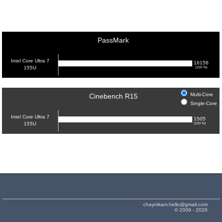
PassMark
Intel Core Ultra 7
16156
155U
(100 %)
Multi-Core
Cinebench R15
Single-Core
Intel Core Ultra 7
1505
155U
(100 %)
chaynikam.hello@gmail.com
© 2009 - 2026