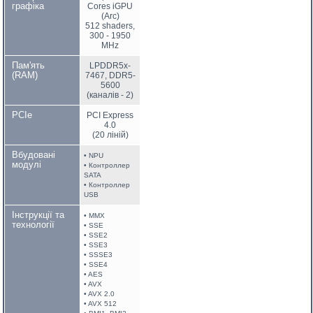
графіка
Cores iGPU
(Arc)
512 shaders,
300 - 1950
MHz
Пам'ять
LPDDR5x-
(RAM)
7467, DDR5-
5600
(каналів - 2)
PCIe
PCI Express
4.0
(20 ліній)
Вбудовані
• NPU
модулі
• Контроллер
SATA
• Контроллер
USB
Інструкції та
• MMX
технології
• SSE
• SSE2
• SSE3
• SSSE3
• SSE4
• AES
• AVX
• AVX 2.0
• AVX 512