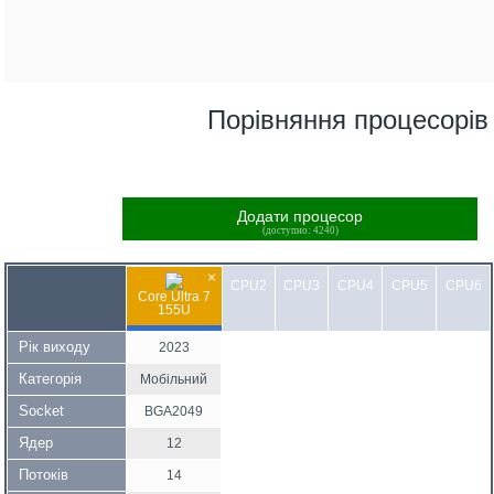
Порівняння процесорів
Додати процесор
(доступно: 4240)
×
CPU2
CPU3
CPU4
CPU5
CPU6
Core Ultra 7
155U
Рік виходу
2023
Категорія
Мобільний
Socket
BGA2049
Ядер
12
Потоків
14