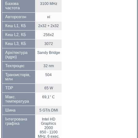
Базова
3100 MHz
частота
Авторозгон
ні
Кеш L1, КБ
2x32 + 2x32
Кеш L2, КБ
256x2
Кеш L3, КБ
3072
Архітектура
Sandy Bridge
(ядро)
Техпроцес
32 nm
Транзисторів,
504
млн
TDP
65 W
Макс.
69,1° C
температура
Шина
5 GT/s DMI
Інтегрована
Intel HD
графіка
Graphics
2000
850 - 1100
MHz, 6 exec.