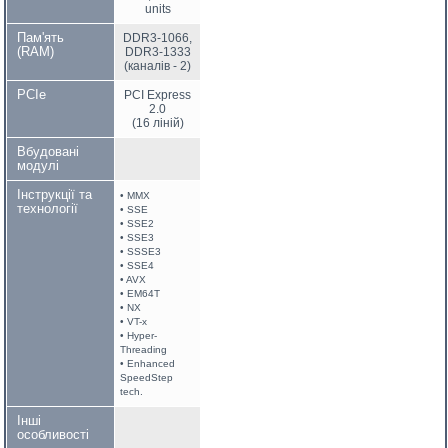
units
Пам'ять
DDR3-1066,
(RAM)
DDR3-1333
(каналів - 2)
PCIe
PCI Express
2.0
(16 ліній)
Вбудовані
модулі
Інструкції та
• MMX
технології
• SSE
• SSE2
• SSE3
• SSSE3
• SSE4
• AVX
• EM64T
• NX
• VT-x
• Hyper-
Threading
• Enhanced
SpeedStep
tech.
Інші
особливості