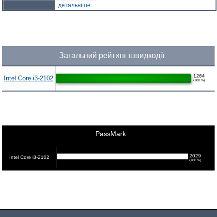
детальніше...
Загальний рейтинг швидкодії
1264
Intel Core i3-2102
(100 %)
PassMark
2029
Intel Core i3-2102
(100 %)