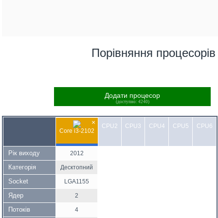
Порівняння процесорів
Додати процесор
(доступно: 4240)
×
CPU2
CPU3
CPU4
CPU5
CPU6
Core i3-2102
Рік виходу
2012
Категорія
Десктопний
Socket
LGA1155
Ядер
2
Потоків
4