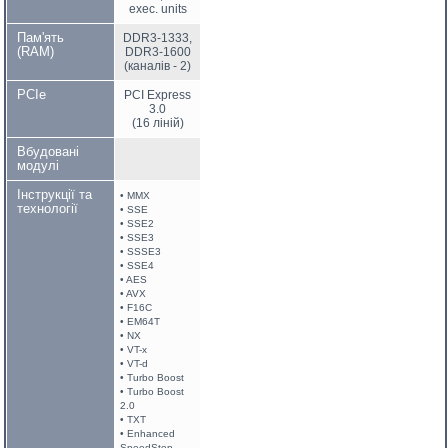
exec. units
Пам'ять
DDR3-1333,
(RAM)
DDR3-1600
(каналів - 2)
PCIe
PCI Express
3.0
(16 ліній)
Вбудовані
модулі
Інструкції та
• MMX
технології
• SSE
• SSE2
• SSE3
• SSSE3
• SSE4
• AES
• AVX
• F16C
• EM64T
• NX
• VT-x
• VT-d
• Turbo Boost
• Turbo Boost
2.0
• TXT
• Enhanced
SpeedStep