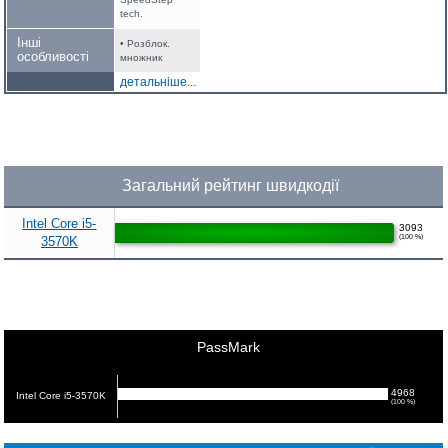
tech.
Інші
• Розблок.
особливості
множник
детальніше...
Загальний рейтинг швидкодії
Intel Core i5-
3093
(100 %)
3570K
PassMark
4968
Intel Core i5-3570K
(100 %)