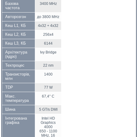
Базова
3400 MHz
частота
Авторозгон
до 3800 MHz
Кеш L1, КБ
4x32 + 4x32
Кеш L2, КБ
256x4
Кеш L3, КБ
6144
Архітектура
Ivy Bridge
(ядро)
Техпроцес
22 nm
Транзисторів,
1400
млн
TDP
77 W
Макс.
67,4° C
температура
Шина
5 GT/s DMI
Інтегрована
Intel HD
графіка
Graphics
4000
650 - 1100
MHz, 16