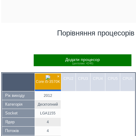
Порівняння процесорів
Додати процесор
(доступно: 4240)
×
CPU2
CPU3
CPU4
CPU5
CPU6
Core i5-3570K
Рік виходу
2012
Категорія
Десктопний
Socket
LGA1155
Ядер
4
Потоків
4